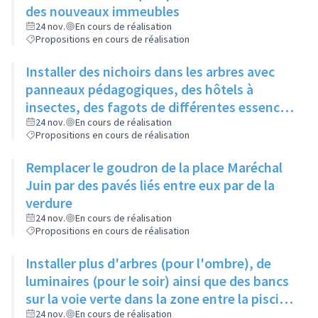
des nouveaux immeubles
24 nov.
En cours de réalisation
Propositions en cours de réalisation
Installer des nichoirs dans les arbres avec
panneaux pédagogiques, des hôtels à
insectes, des fagots de différentes essences
pour stimuler la biodiversité sur la place du
24 nov.
En cours de réalisation
Propositions en cours de réalisation
Château à la Roue
Remplacer le goudron de la place Maréchal
Juin par des pavés liés entre eux par de la
verdure
24 nov.
En cours de réalisation
Propositions en cours de réalisation
Installer plus d'arbres (pour l'ombre), de
luminaires (pour le soir) ainsi que des bancs
sur la voie verte dans la zone entre la piscine
et la rue de l'Industrie
24 nov.
En cours de réalisation