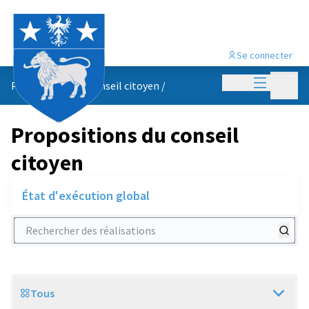
Se connecter
Menu princi
Menu p
Propositions du conseil citoyen
/
Propositions du conseil
citoyen
État d'exécution global
Rechercher des réalisations
Tous
Scope