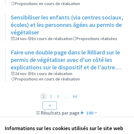
Propositions en cours de réalisation
Sensibiliser les enfants (via centres sociaux,
écoles) et les personnes âgées au permis de
végétaliser
24 nov.
En cours de réalisation
Propositions réalisées
Faire une double page dans le Rilliard sur le
permis de végétaliser avec d'un côté les
explications sur le dispositif et de l'autre
côté des exemples concrets de lieux à
24 nov.
En cours de réalisation
Propositions en cours de réalisation
investir
1
2
3
…
64
Résultats par page :
100
Informations sur les cookies utilisés sur le site web