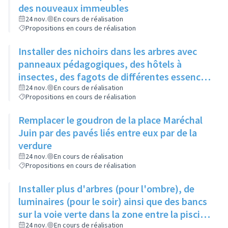
des nouveaux immeubles
24 nov.
En cours de réalisation
Propositions en cours de réalisation
Installer des nichoirs dans les arbres avec
panneaux pédagogiques, des hôtels à
insectes, des fagots de différentes essences
pour stimuler la biodiversité sur la place du
24 nov.
En cours de réalisation
Propositions en cours de réalisation
Château à la Roue
Remplacer le goudron de la place Maréchal
Juin par des pavés liés entre eux par de la
verdure
24 nov.
En cours de réalisation
Propositions en cours de réalisation
Installer plus d'arbres (pour l'ombre), de
luminaires (pour le soir) ainsi que des bancs
sur la voie verte dans la zone entre la piscine
et la rue de l'Industrie
24 nov.
En cours de réalisation