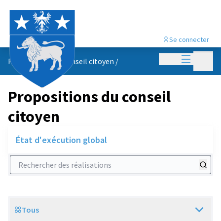
Se connecter
Menu princi
Menu p
Propositions du conseil citoyen
/
Propositions du conseil
citoyen
État d'exécution global
Rechercher des réalisations
Tous
Scope