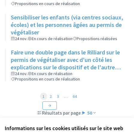
Propositions en cours de réalisation
Sensibiliser les enfants (via centres sociaux,
écoles) et les personnes âgées au permis de
végétaliser
24 nov.
En cours de réalisation
Propositions réalisées
Faire une double page dans le Rilliard sur le
permis de végétaliser avec d'un côté les
explications sur le dispositif et de l'autre
côté des exemples concrets de lieux à
24 nov.
En cours de réalisation
Propositions en cours de réalisation
investir
1
2
3
…
64
Résultats par page :
50
Informations sur les cookies utilisés sur le site web