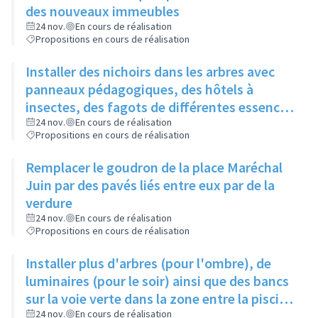
des nouveaux immeubles
24 nov.
En cours de réalisation
Propositions en cours de réalisation
Installer des nichoirs dans les arbres avec
panneaux pédagogiques, des hôtels à
insectes, des fagots de différentes essences
pour stimuler la biodiversité sur la place du
24 nov.
En cours de réalisation
Propositions en cours de réalisation
Château à la Roue
Remplacer le goudron de la place Maréchal
Juin par des pavés liés entre eux par de la
verdure
24 nov.
En cours de réalisation
Propositions en cours de réalisation
Installer plus d'arbres (pour l'ombre), de
luminaires (pour le soir) ainsi que des bancs
sur la voie verte dans la zone entre la piscine
et la rue de l'Industrie
24 nov.
En cours de réalisation