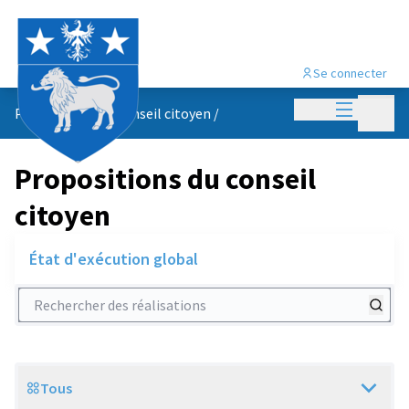
Se connecter
Menu princi
Menu p
Propositions du conseil citoyen
/
Propositions du conseil
citoyen
État d'exécution global
Rechercher des réalisations
Tous
Scope