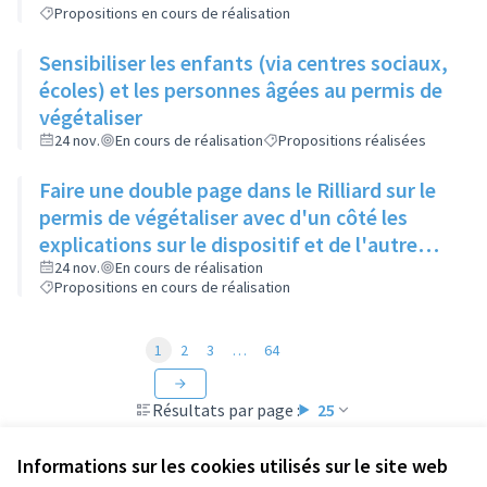
Propositions en cours de réalisation
Sensibiliser les enfants (via centres sociaux,
écoles) et les personnes âgées au permis de
végétaliser
24 nov.
En cours de réalisation
Propositions réalisées
Faire une double page dans le Rilliard sur le
permis de végétaliser avec d'un côté les
explications sur le dispositif et de l'autre
côté des exemples concrets de lieux à
24 nov.
En cours de réalisation
Propositions en cours de réalisation
investir
1
2
3
…
64
Résultats par page :
25
Informations sur les cookies utilisés sur le site web