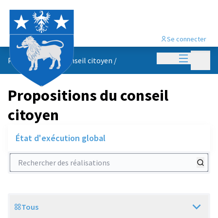
Se connecter
Menu princi
Menu p
Propositions du conseil citoyen
/
Propositions du conseil
citoyen
État d'exécution global
Rechercher des réalisations
Tous
Scope