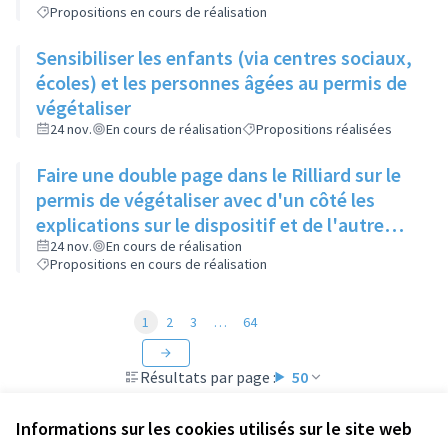
Propositions en cours de réalisation
Sensibiliser les enfants (via centres sociaux,
écoles) et les personnes âgées au permis de
végétaliser
24 nov.
En cours de réalisation
Propositions réalisées
Faire une double page dans le Rilliard sur le
permis de végétaliser avec d'un côté les
explications sur le dispositif et de l'autre
côté des exemples concrets de lieux à
24 nov.
En cours de réalisation
Propositions en cours de réalisation
investir
1
2
3
…
64
Résultats par page :
50
Informations sur les cookies utilisés sur le site web