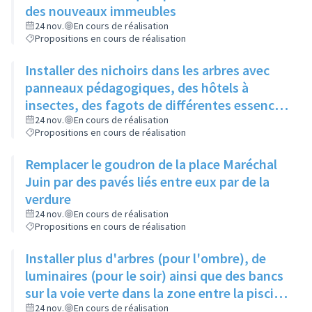
des nouveaux immeubles
24 nov.
En cours de réalisation
Propositions en cours de réalisation
Installer des nichoirs dans les arbres avec
panneaux pédagogiques, des hôtels à
insectes, des fagots de différentes essences
pour stimuler la biodiversité sur la place du
24 nov.
En cours de réalisation
Propositions en cours de réalisation
Château à la Roue
Remplacer le goudron de la place Maréchal
Juin par des pavés liés entre eux par de la
verdure
24 nov.
En cours de réalisation
Propositions en cours de réalisation
Installer plus d'arbres (pour l'ombre), de
luminaires (pour le soir) ainsi que des bancs
sur la voie verte dans la zone entre la piscine
et la rue de l'Industrie
24 nov.
En cours de réalisation