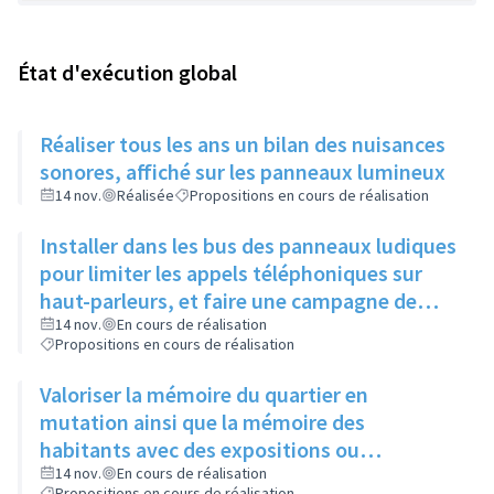
État d'exécution global
Réaliser tous les ans un bilan des nuisances
sonores, affiché sur les panneaux lumineux
14 nov.
Réalisée
Propositions en cours de réalisation
Installer dans les bus des panneaux ludiques
pour limiter les appels téléphoniques sur
haut-parleurs, et faire une campagne de
sensibilisation sur la dangerosité des bruits
14 nov.
En cours de réalisation
Propositions en cours de réalisation
forts
Valoriser la mémoire du quartier en
mutation ainsi que la mémoire des
habitants avec des expositions ou
l'implantation de sculptures
14 nov.
En cours de réalisation
Propositions en cours de réalisation