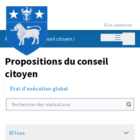
Se connecter
Menu princi
Menu p
Propositions du conseil citoyen
/
Propositions du conseil
citoyen
État d'exécution global
Rechercher des réalisations
Tous
Scope