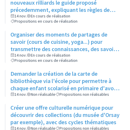
nouveaux rilliards le guide proposé
précedemment, expliquant les règles de
bonne conduite
14 nov.
En cours de réalisation
Propositions en cours de réalisation
Organiser des moments de partages de
savoir (cours de cuisine, yoga...) pour
transmettre des connaissances, des savoir-
faire, à moindre coût
14 nov.
En cours de réalisation
Propositions en cours de réalisation
Demander la création de la carte de
bibliothèque via l'école pour permettre à
chaque enfant scolarisé en primaire d'avoir
une carte et toucher éventuellement le reste
14 nov.
Non réalisable
Propositions non réalisables
de la famille
Créer une offre culturelle numérique pour
découvrir des collections (du musée d'Orsay
par exemple), avec des cycles thématiques
14 nov.
Non réalisable
Propositions non réalisables