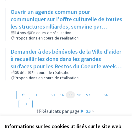
Ouvrir un agenda commun pour
communiquer sur l'offre culturelle de toutes
les structures rilliardes, semaine par
semaine, avec régulation par la mairie
14 nov.
En cours de réalisation
Propositions en cours de réalisation
Demander à des bénévoles de la Ville d'aider
à recueillir les dons dans les grandes
surfaces pour les Restos du Coeur le week-
end de la grande collecte afin d'augmenter
08 déc.
En cours de réalisation
Propositions en cours de réalisation
le nombre de points de collecte.
1
…
53
54
55
56
57
…
64
Résultats par page :
25
Informations sur les cookies utilisés sur le site web