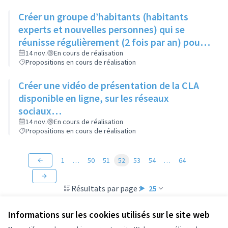
Créer un groupe d’habitants (habitants
experts et nouvelles personnes) qui se
réunisse régulièrement (2 fois par an) pour
suivre les actions du Contrat de Ville
14 nov.
En cours de réalisation
Propositions en cours de réalisation
Créer une vidéo de présentation de la CLA
disponible en ligne, sur les réseaux
sociaux…
14 nov.
En cours de réalisation
Propositions en cours de réalisation
1
…
50
51
52
53
54
…
64
Résultats par page :
25
Informations sur les cookies utilisés sur le site web