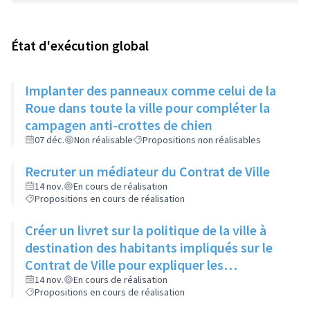
État d'exécution global
Implanter des panneaux comme celui de la
Roue dans toute la ville pour compléter la
campagen anti-crottes de chien
07 déc.
Non réalisable
Propositions non réalisables
Recruter un médiateur du Contrat de Ville
14 nov.
En cours de réalisation
Propositions en cours de réalisation
Créer un livret sur la politique de la ville à
destination des habitants impliqués sur le
Contrat de Ville pour expliquer les
dispositifs, les termes techniques, les
14 nov.
En cours de réalisation
Propositions en cours de réalisation
abréviations et les projets