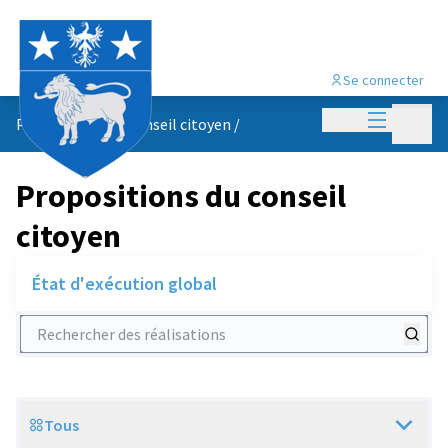
Se connecter
Menu princi
Menu p
Propositions du conseil citoyen
/
Propositions du conseil
citoyen
État d'exécution global
Rechercher des réalisations
Tous
Scope