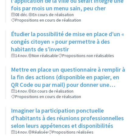
l'application de la Ville où serait intégré une
fois par mois un menu sain, peu cher
08 déc.
En cours de réalisation
Propositions en cours de réalisation
Étudier la possibilité de mise en place d’un «
congés citoyen » pour permettre à des
habitants de s’investir
14 nov.
Non réalisable
Propositions non réalisables
Mettre en place un questionnaire à remplir à
la fin des actions (disponible en papier, en
QR Code ou par mail) pour donner une
appréciation de l'action et son évaluation
14 nov.
En cours de réalisation
Propositions en cours de réalisation
Imaginer la participation ponctuelle
d’habitants à des réunions professionnelles
selon leurs appétences et disponibilités
14 nov.
Réalisée
Propositions réalisées