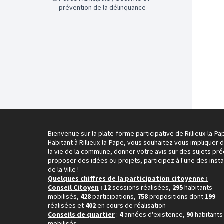
prévention de la délinquance
Bienvenue sur la plate-forme participative de Rillieux-la-Pa
Habitant à Rillieux-la-Pape, vous souhaitez vous impliquer 
la vie de la commune, donner votre avis sur des sujets pré
proposer des idées ou projets, participez à l'une des inst
de la Ville !
Quelques chiffres de la participation citoyenne :
Conseil Citoyen
: 12
sessions réalisées,
295
habitants
mobilisés,
428
participations,
758
propositions dont
199
réalisées et
402
en cours de réalisation
Conseils de quartier
:
4
années d'existence,
90
habitants
mobilisés