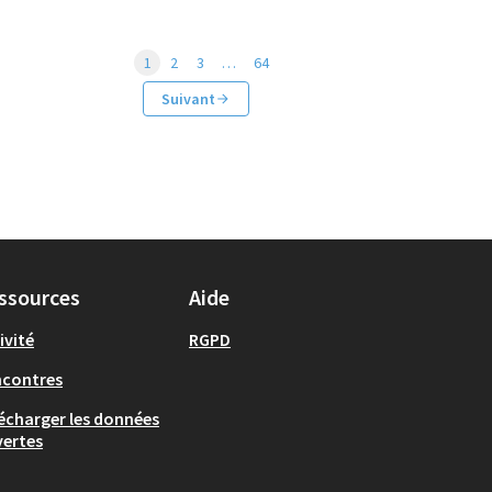
1
2
3
…
64
Suivant
ssources
Aide
ivité
RGPD
ncontres
écharger les données
ertes