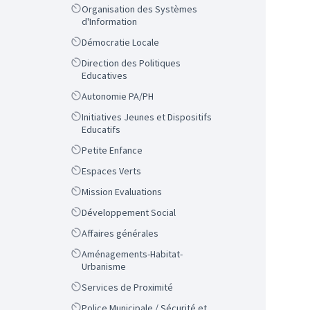
Scope
Organisation des Systèmes
d'Information
Scope
Démocratie Locale
Scope
Direction des Politiques
Educatives
Scope
Autonomie PA/PH
Scope
Initiatives Jeunes et Dispositifs
Educatifs
Scope
Petite Enfance
Scope
Espaces Verts
Scope
Mission Evaluations
Scope
Développement Social
Scope
Affaires générales
Scope
Aménagements-Habitat-
Urbanisme
Scope
Services de Proximité
Scope
Police Municipale / Sécurité et