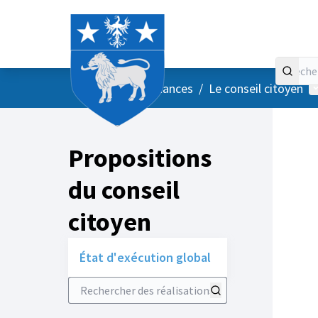
Accueil
Menu principal
M
/
Vos instances
/
Le conseil citoyen
Propositions
du conseil
citoyen
État d'exécution global
Rechercher des réalisations