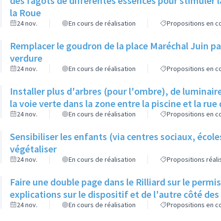
des fagots de différentes essences pour stimuler l
la Roue
24 nov.
En cours de réalisation
Propositions en co
Remplacer le goudron de la place Maréchal Juin par
verdure
24 nov.
En cours de réalisation
Propositions en co
Installer plus d'arbres (pour l'ombre), de luminaire
la voie verte dans la zone entre la piscine et la rue 
24 nov.
En cours de réalisation
Propositions en co
Sensibiliser les enfants (via centres sociaux, écol
végétaliser
24 nov.
En cours de réalisation
Propositions réal
Faire une double page dans le Rilliard sur le permi
explications sur le dispositif et de l'autre côté de
24 nov.
En cours de réalisation
Propositions en co