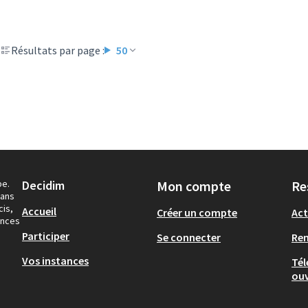
Résultats par page :
50
pe.
Decidim
Mon compte
Re
dans
cis,
Accueil
Créer un compte
Act
ances
Participer
Se connecter
Re
Vos instances
Tél
ouv