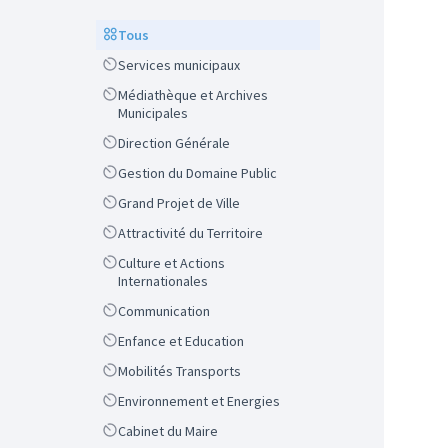
Scope
Tous
Scope
Services municipaux
Scope
Médiathèque et Archives
Municipales
Scope
Direction Générale
Scope
Gestion du Domaine Public
Scope
Grand Projet de Ville
Scope
Attractivité du Territoire
Scope
Culture et Actions
Internationales
Scope
Communication
Scope
Enfance et Education
Scope
Mobilités Transports
Scope
Environnement et Energies
Scope
Cabinet du Maire