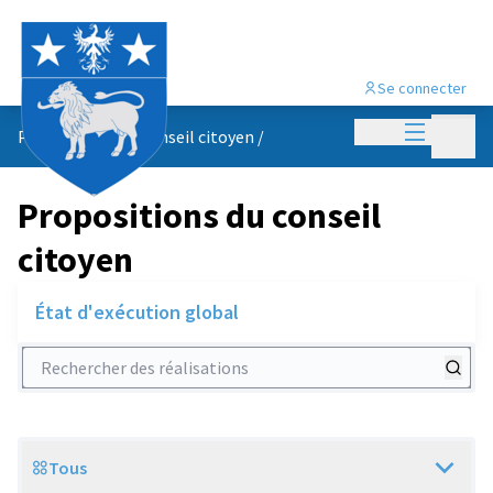
Se connecter
Menu princi
Menu p
Propositions du conseil citoyen
/
Propositions du conseil
citoyen
État d'exécution global
Rechercher des réalisations
Tous
Scope