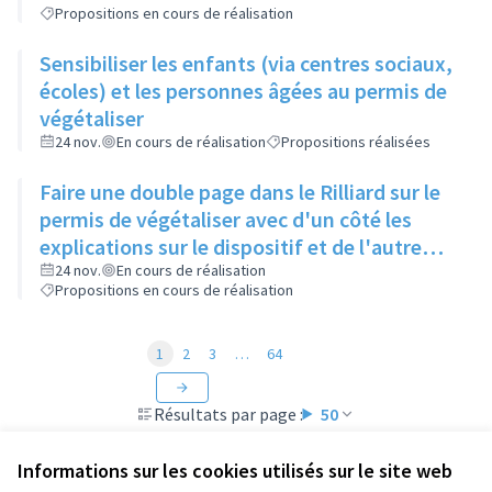
Propositions en cours de réalisation
Sensibiliser les enfants (via centres sociaux,
écoles) et les personnes âgées au permis de
végétaliser
24 nov.
En cours de réalisation
Propositions réalisées
Faire une double page dans le Rilliard sur le
permis de végétaliser avec d'un côté les
explications sur le dispositif et de l'autre
côté des exemples concrets de lieux à
24 nov.
En cours de réalisation
Propositions en cours de réalisation
investir
1
2
3
…
64
Résultats par page :
50
Informations sur les cookies utilisés sur le site web