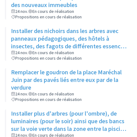
des nouveaux immeubles
24 nov.
En cours de réalisation
Propositions en cours de réalisation
Installer des nichoirs dans les arbres avec
panneaux pédagogiques, des hôtels à
insectes, des fagots de différentes essences
pour stimuler la biodiversité sur la place du
24 nov.
En cours de réalisation
Propositions en cours de réalisation
Château à la Roue
Remplacer le goudron de la place Maréchal
Juin par des pavés liés entre eux par de la
verdure
24 nov.
En cours de réalisation
Propositions en cours de réalisation
Installer plus d'arbres (pour l'ombre), de
luminaires (pour le soir) ainsi que des bancs
sur la voie verte dans la zone entre la piscine
et la rue de l'Industrie
24 nov.
En cours de réalisation