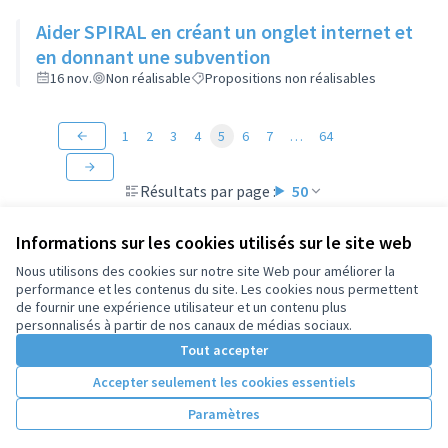
Aider SPIRAL en créant un onglet internet et
en donnant une subvention
16 nov.
Non réalisable
Propositions non réalisables
1
2
3
4
5
6
7
…
64
Résultats par page :
50
Informations sur les cookies utilisés sur le site web
Nous utilisons des cookies sur notre site Web pour améliorer la
performance et les contenus du site. Les cookies nous permettent
Conditions d'utilisation
de fournir une expérience utilisateur et un contenu plus
Paramètres des cookies
personnalisés à partir de nos canaux de médias sociaux.
Tout accepter
Accepter seulement les cookies essentiels
Licence Cre
(Lien extern
(Lien externe)
Site réalisé par
Open Source Politics
grâce au
logiciel libre
Paramètres
(Lien externe)
Decidim
.
(Lien externe)