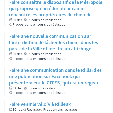
Faire connaître le dispositif de la Métropole
qui propose qu’un éducateur canin
rencontre les propriétaires de chien de
moins d’un an pour leur expliquer les
08 déc.
En cours de réalisation
Propositions en cours de réalisation
principaux signaux, via un article dans le
Rilliard et/ou le Facebook de la ville
Faire une nouvelle communication sur
l'interdiction de lâcher les chiens dans les
parcs de la Ville et mettre un affichage
mentionnant l'arrêté municipal à l'entrée de
08 déc.
En cours de réalisation
Propositions en cours de réalisation
chaque parc
Faire une communication dans le Rilliard et
une publication sur Facebook qui
présenteraient le CITES, qui est un registre
des animaux dangereux ou protégés, et
08 déc.
En cours de réalisation
Propositions en cours de réalisation
donneraient le lien pour y accéder.
Faire venir le vélo'v à Rillieux
16 nov.
Réalisée
Propositions réalisées