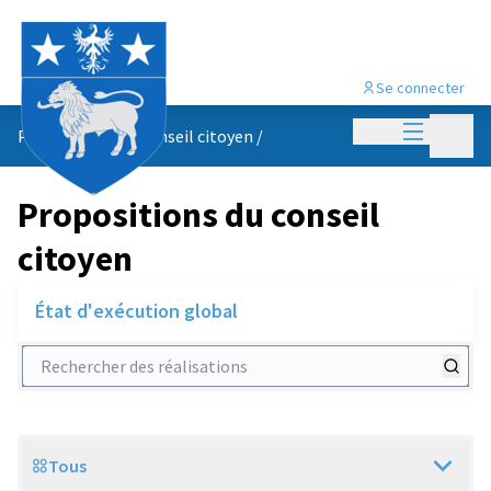
Se connecter
Menu princi
Menu p
Propositions du conseil citoyen
/
Propositions du conseil
citoyen
État d'exécution global
Rechercher des réalisations
Tous
Scope