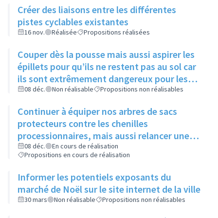
Créer des liaisons entre les différentes
pistes cyclables existantes
16 nov.
Réalisée
Propositions réalisées
Couper dès la pousse mais aussi aspirer les
épillets pour qu’ils ne restent pas au sol car
ils sont extrêmement dangereux pour les
animaux
08 déc.
Non réalisable
Propositions non réalisables
Continuer à équiper nos arbres de sacs
protecteurs contre les chenilles
processionnaires, mais aussi relancer une
communication sur leur utilité, leur
08 déc.
En cours de réalisation
Propositions en cours de réalisation
importance et l’intérêt commun de ne pas y
toucher
Informer les potentiels exposants du
marché de Noël sur le site internet de la ville
30 mars
Non réalisable
Propositions non réalisables