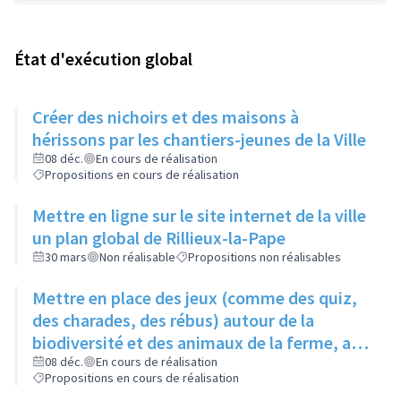
État d'exécution global
Créer des nichoirs et des maisons à
hérissons par les chantiers-jeunes de la Ville
08 déc.
En cours de réalisation
Propositions en cours de réalisation
Mettre en ligne sur le site internet de la ville
un plan global de Rillieux-la-Pape
30 mars
Non réalisable
Propositions non réalisables
Mettre en place des jeux (comme des quiz,
des charades, des rébus) autour de la
biodiversité et des animaux de la ferme, au
niveau de la ferme pédagogique du parc
08 déc.
En cours de réalisation
Propositions en cours de réalisation
linéaire urbain