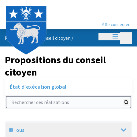
Se connecter
Menu princi
Menu p
Propositions du conseil citoyen
/
Propositions du conseil
citoyen
État d'exécution global
Rechercher des réalisations
Tous
Scope