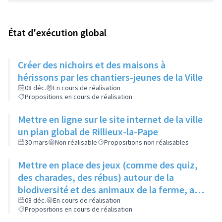
État d'exécution global
Créer des nichoirs et des maisons à
hérissons par les chantiers-jeunes de la Ville
08 déc.
En cours de réalisation
Propositions en cours de réalisation
Mettre en ligne sur le site internet de la ville
un plan global de Rillieux-la-Pape
30 mars
Non réalisable
Propositions non réalisables
Mettre en place des jeux (comme des quiz,
des charades, des rébus) autour de la
biodiversité et des animaux de la ferme, au
niveau de la ferme pédagogique du parc
08 déc.
En cours de réalisation
Propositions en cours de réalisation
linéaire urbain