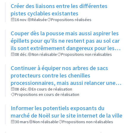
Créer des liaisons entre les différentes
pistes cyclables existantes
16 nov.
Réalisée
Propositions réalisées
Couper dès la pousse mais aussi aspirer les
épillets pour qu’ils ne restent pas au sol car
ils sont extrêmement dangereux pour les
animaux
08 déc.
Non réalisable
Propositions non réalisables
Continuer à équiper nos arbres de sacs
protecteurs contre les chenilles
processionnaires, mais aussi relancer une
communication sur leur utilité, leur
08 déc.
En cours de réalisation
Propositions en cours de réalisation
importance et l’intérêt commun de ne pas y
toucher
Informer les potentiels exposants du
marché de Noël sur le site internet de la ville
30 mars
Non réalisable
Propositions non réalisables