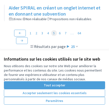
Aider SPIRAL en créant un onglet internet et
en donnant une subvention
16 nov.
Non réalisable
Propositions non réalisables
1
2
3
4
5
6
7
…
64
Résultats par page :
25
Informations sur les cookies utilisés sur le site web
Nous utilisons des cookies sur notre site Web pour améliorer la
performance et les contenus du site. Les cookies nous permettent
Conditions d'utilisation
de fournir une expérience utilisateur et un contenu plus
Paramètres des cookies
personnalisés à partir de nos canaux de médias sociaux.
Tout accepter
Accepter seulement les cookies essentiels
Licence Cre
(Lien extern
(Lien externe)
Site réalisé par
Open Source Politics
grâce au
logiciel libre
Paramètres
(Lien externe)
Decidim
.
(Lien externe)