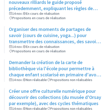
nouveaux rilliards le guide proposé
précedemment, expliquant les règles de
bonne conduite
14 nov.
En cours de réalisation
Propositions en cours de réalisation
Organiser des moments de partages de
savoir (cours de cuisine, yoga...) pour
transmettre des connaissances, des savoir-
faire, à moindre coût
14 nov.
En cours de réalisation
Propositions en cours de réalisation
Demander la création de la carte de
bibliothèque via l'école pour permettre à
chaque enfant scolarisé en primaire d'avoir
une carte et toucher éventuellement le reste
14 nov.
Non réalisable
Propositions non réalisables
de la famille
Créer une offre culturelle numérique pour
découvrir des collections (du musée d'Orsay
par exemple), avec des cycles thématiques
14 nov.
Non réalisable
Propositions non réalisables