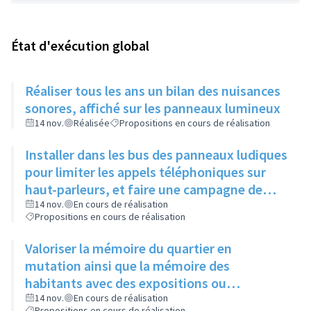
État d'exécution global
Réaliser tous les ans un bilan des nuisances
sonores, affiché sur les panneaux lumineux
14 nov.
Réalisée
Propositions en cours de réalisation
Installer dans les bus des panneaux ludiques
pour limiter les appels téléphoniques sur
haut-parleurs, et faire une campagne de
sensibilisation sur la dangerosité des bruits
14 nov.
En cours de réalisation
Propositions en cours de réalisation
forts
Valoriser la mémoire du quartier en
mutation ainsi que la mémoire des
habitants avec des expositions ou
l'implantation de sculptures
14 nov.
En cours de réalisation
Propositions en cours de réalisation