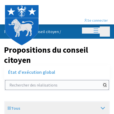
Se connecter
Menu princi
Menu p
Propositions du conseil citoyen
/
Propositions du conseil
citoyen
État d'exécution global
Rechercher des réalisations
Tous
Scope