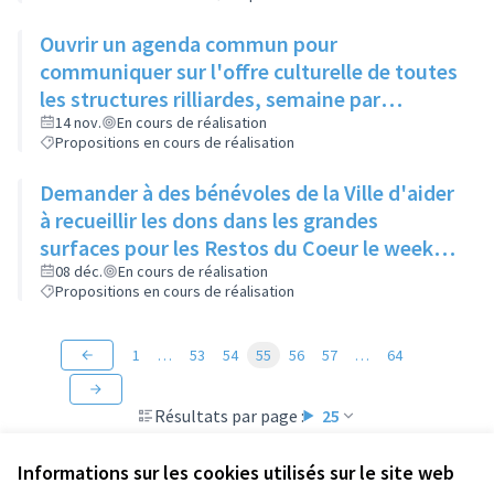
Ouvrir un agenda commun pour
communiquer sur l'offre culturelle de toutes
les structures rilliardes, semaine par
semaine, avec régulation par la mairie
14 nov.
En cours de réalisation
Propositions en cours de réalisation
Demander à des bénévoles de la Ville d'aider
à recueillir les dons dans les grandes
surfaces pour les Restos du Coeur le week-
end de la grande collecte afin d'augmenter
08 déc.
En cours de réalisation
Propositions en cours de réalisation
le nombre de points de collecte.
1
…
53
54
55
56
57
…
64
Résultats par page :
25
Informations sur les cookies utilisés sur le site web