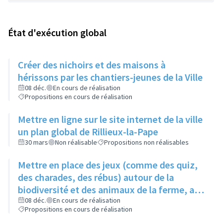
État d'exécution global
Créer des nichoirs et des maisons à
hérissons par les chantiers-jeunes de la Ville
08 déc.
En cours de réalisation
Propositions en cours de réalisation
Mettre en ligne sur le site internet de la ville
un plan global de Rillieux-la-Pape
30 mars
Non réalisable
Propositions non réalisables
Mettre en place des jeux (comme des quiz,
des charades, des rébus) autour de la
biodiversité et des animaux de la ferme, au
niveau de la ferme pédagogique du parc
08 déc.
En cours de réalisation
Propositions en cours de réalisation
linéaire urbain