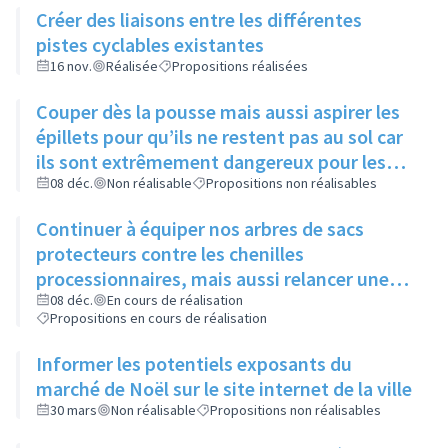
Créer des liaisons entre les différentes
pistes cyclables existantes
16 nov.
Réalisée
Propositions réalisées
Couper dès la pousse mais aussi aspirer les
épillets pour qu’ils ne restent pas au sol car
ils sont extrêmement dangereux pour les
animaux
08 déc.
Non réalisable
Propositions non réalisables
Continuer à équiper nos arbres de sacs
protecteurs contre les chenilles
processionnaires, mais aussi relancer une
communication sur leur utilité, leur
08 déc.
En cours de réalisation
Propositions en cours de réalisation
importance et l’intérêt commun de ne pas y
toucher
Informer les potentiels exposants du
marché de Noël sur le site internet de la ville
30 mars
Non réalisable
Propositions non réalisables