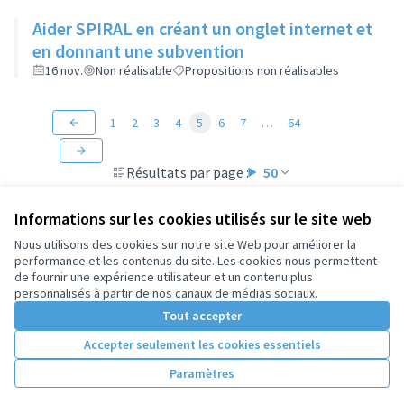
Aider SPIRAL en créant un onglet internet et
en donnant une subvention
16 nov.
Non réalisable
Propositions non réalisables
1
2
3
4
5
6
7
…
64
Résultats par page :
50
Informations sur les cookies utilisés sur le site web
Nous utilisons des cookies sur notre site Web pour améliorer la
performance et les contenus du site. Les cookies nous permettent
Conditions d'utilisation
de fournir une expérience utilisateur et un contenu plus
Paramètres des cookies
personnalisés à partir de nos canaux de médias sociaux.
Tout accepter
Accepter seulement les cookies essentiels
Licence Cre
(Lien extern
(Lien externe)
Site réalisé par
Open Source Politics
grâce au
logiciel libre
Paramètres
(Lien externe)
Decidim
.
(Lien externe)