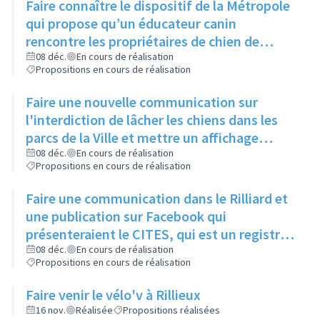
Faire connaître le dispositif de la Métropole
qui propose qu’un éducateur canin
rencontre les propriétaires de chien de
moins d’un an pour leur expliquer les
08 déc.
En cours de réalisation
Propositions en cours de réalisation
principaux signaux, via un article dans le
Rilliard et/ou le Facebook de la ville
Faire une nouvelle communication sur
l'interdiction de lâcher les chiens dans les
parcs de la Ville et mettre un affichage
mentionnant l'arrêté municipal à l'entrée de
08 déc.
En cours de réalisation
Propositions en cours de réalisation
chaque parc
Faire une communication dans le Rilliard et
une publication sur Facebook qui
présenteraient le CITES, qui est un registre
des animaux dangereux ou protégés, et
08 déc.
En cours de réalisation
Propositions en cours de réalisation
donneraient le lien pour y accéder.
Faire venir le vélo'v à Rillieux
16 nov.
Réalisée
Propositions réalisées