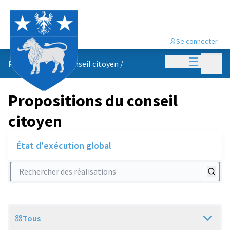
Se connecter
Menu princi
Menu p
Propositions du conseil citoyen
/
Propositions du conseil
citoyen
État d'exécution global
Rechercher des réalisations
Tous
Scope