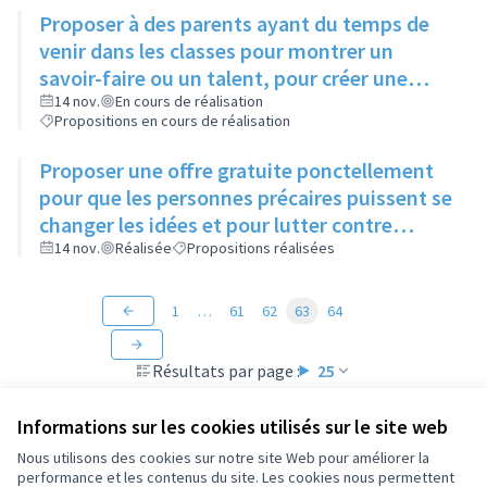
Proposer à des parents ayant du temps de
venir dans les classes pour montrer un
savoir-faire ou un talent, pour créer une
ouverture d'esprit des enfants à différentes
14 nov.
En cours de réalisation
Propositions en cours de réalisation
sortes d'art
Proposer une offre gratuite ponctellement
pour que les personnes précaires puissent se
changer les idées et pour lutter contre
l'isolement
14 nov.
Réalisée
Propositions réalisées
1
…
61
62
63
64
Résultats par page :
25
Informations sur les cookies utilisés sur le site web
Nous utilisons des cookies sur notre site Web pour améliorer la
performance et les contenus du site. Les cookies nous permettent
Conditions d'utilisation