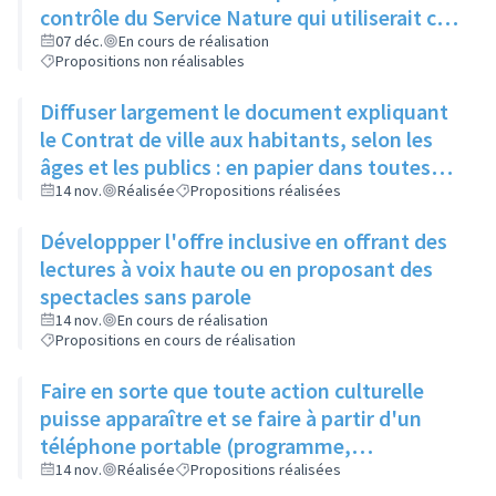
contrôle du Service Nature qui utiliserait ce
compost pour l'entretien des espaces verts
07 déc.
En cours de réalisation
Propositions non réalisables
de la ville
Diffuser largement le document expliquant
le Contrat de ville aux habitants, selon les
âges et les publics : en papier dans toutes
les structures accueillant du public
14 nov.
Réalisée
Propositions réalisées
(associations, ville, etc.)
Développper l'offre inclusive en offrant des
lectures à voix haute ou en proposant des
spectacles sans parole
14 nov.
En cours de réalisation
Propositions en cours de réalisation
Faire en sorte que toute action culturelle
puisse apparaître et se faire à partir d'un
téléphone portable (programme,
évènements, résevations...)
14 nov.
Réalisée
Propositions réalisées