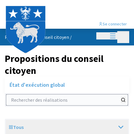
Se connecter
Menu princi
Menu p
Propositions du conseil citoyen
/
Propositions du conseil
citoyen
État d'exécution global
Rechercher des réalisations
Tous
Scope