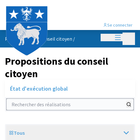
Se connecter
Menu princi
Menu p
Propositions du conseil citoyen
/
Propositions du conseil
citoyen
État d'exécution global
Rechercher des réalisations
Tous
Scope