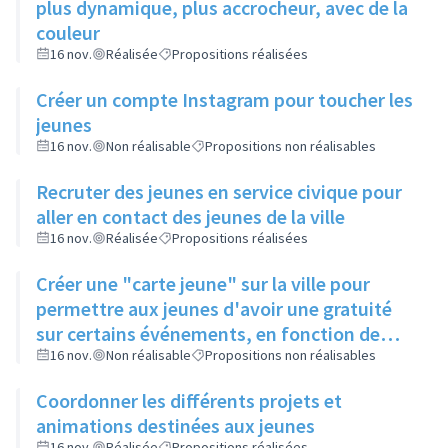
plus dynamique, plus accrocheur, avec de la
couleur
16 nov.
Réalisée
Propositions réalisées
Créer un compte Instagram pour toucher les
jeunes
16 nov.
Non réalisable
Propositions non réalisables
Recruter des jeunes en service civique pour
aller en contact des jeunes de la ville
16 nov.
Réalisée
Propositions réalisées
Créer une "carte jeune" sur la ville pour
permettre aux jeunes d'avoir une gratuité
sur certains événements, en fonction de
leur participation aux actions de la ville
16 nov.
Non réalisable
Propositions non réalisables
Coordonner les différents projets et
animations destinées aux jeunes
16 nov.
Réalisée
Propositions réalisées