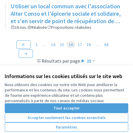
Utiliser un local commun avec l'association
Alter Conso et l'épicerie sociale et solidaire,
et s'en servir de point de récupération de
paniers de producteurs
16 nov.
Réalisée
Propositions réalisées
1
…
14
15
16
17
18
…
64
Résultats par page :
25
Informations sur les cookies utilisés sur le site web
Nous utilisons des cookies sur notre site Web pour améliorer la
performance et les contenus du site. Les cookies nous permettent
Conditions d'utilisation
de fournir une expérience utilisateur et un contenu plus
Paramètres des cookies
personnalisés à partir de nos canaux de médias sociaux.
Tout accepter
Accepter seulement les cookies essentiels
Licence Cre
(Lien extern
(Lien externe)
Site réalisé par
Open Source Politics
grâce au
logiciel libre
Paramètres
(Lien externe)
Decidim
.