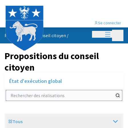
Se connecter
Menu princi
Menu p
Propositions du conseil citoyen
/
Propositions du conseil
citoyen
État d'exécution global
Rechercher des réalisations
Tous
Scope