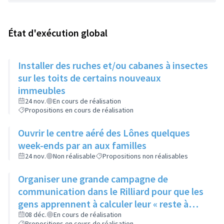
État d'exécution global
Installer des ruches et/ou cabanes à insectes
sur les toits de certains nouveaux
immeubles
24 nov.
En cours de réalisation
Propositions en cours de réalisation
Ouvrir le centre aéré des Lônes quelques
week-ends par an aux familles
24 nov.
Non réalisable
Propositions non réalisables
Organiser une grande campagne de
communication dans le Rilliard pour que les
gens apprennent à calculer leur « reste à
vivre »
08 déc.
En cours de réalisation
Propositions en cours de réalisation