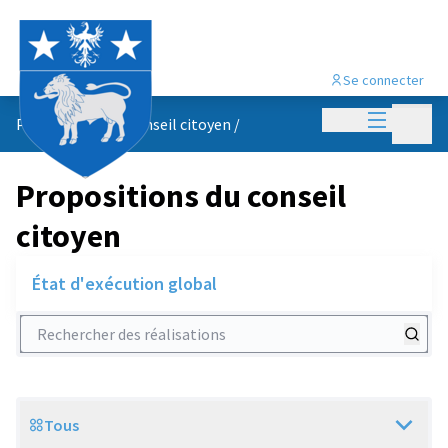
Se connecter
Menu princi
Menu p
Propositions du conseil citoyen
/
Propositions du conseil
citoyen
État d'exécution global
Rechercher des réalisations
Tous
Scope