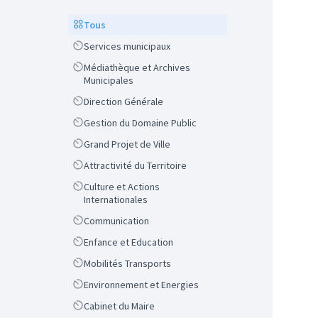
Scope
Tous
Scope
Services municipaux
Scope
Médiathèque et Archives
Municipales
Scope
Direction Générale
Scope
Gestion du Domaine Public
Scope
Grand Projet de Ville
Scope
Attractivité du Territoire
Scope
Culture et Actions
Internationales
Scope
Communication
Scope
Enfance et Education
Scope
Mobilités Transports
Scope
Environnement et Energies
Scope
Cabinet du Maire