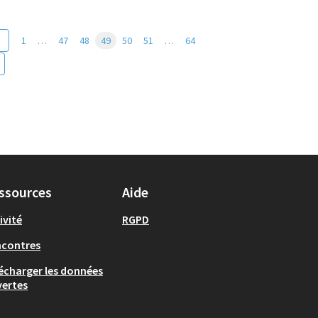
1
…
47
48
49
50
51
…
64
ssources
Aide
ivité
RGPD
ncontres
écharger les données
ertes