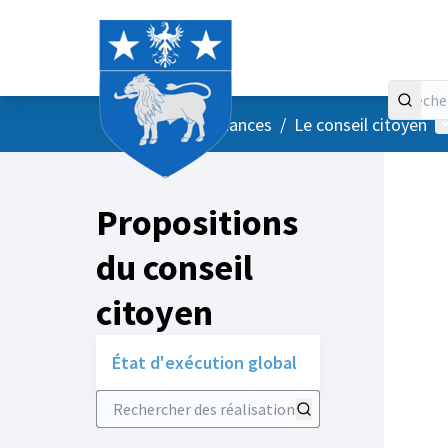
Accueil
Menu principal
M
/
Vos instances
/
Le conseil citoyen
Propositions
du conseil
citoyen
État d'exécution global
Rechercher des réalisations