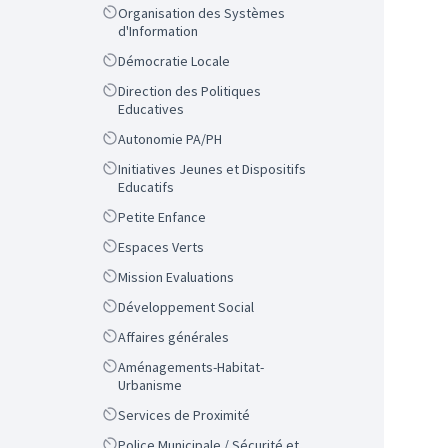
Scope
Organisation des Systèmes
d'Information
Scope
Démocratie Locale
Scope
Direction des Politiques
Educatives
Scope
Autonomie PA/PH
Scope
Initiatives Jeunes et Dispositifs
Educatifs
Scope
Petite Enfance
Scope
Espaces Verts
Scope
Mission Evaluations
Scope
Développement Social
Scope
Affaires générales
Scope
Aménagements-Habitat-
Urbanisme
Scope
Services de Proximité
Scope
Police Municipale / Sécurité et