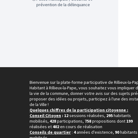
prévention de la délinquance
Bienvenue sur la plate-forme participative de Rillieux-la-Pa
Habitant à Rillieux-la-Pape, vous souhaitez vous impliquer 
la vie de la commune, donner votre avis sur des sujets pré
proposer des idées ou projets, participez à l'une des inst
de la Ville !
Quelques chiffres de la participation citoyenne :
Conseil Citoyen
: 12
sessions réalisées,
295
habitants
mobilisés,
428
participations,
758
propositions dont
199
réalisées et
402
en cours de réalisation
Conseils de quartier
:
4
années d'existence,
90
habitants
mobilisés