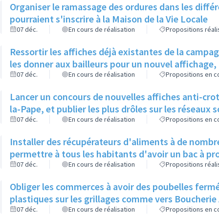
Organiser le ramassage des ordures dans les différ
pourraient s'inscrire à la Maison de la Vie Locale
07 déc.
En cours de réalisation
Propositions réal
Ressortir les affiches déjà existantes de la campag
les donner aux bailleurs pour un nouvel affichage,
07 déc.
En cours de réalisation
Propositions en co
Lancer un concours de nouvelles affiches anti-crott
la-Pape, et publier les plus drôles sur les réseaux s
07 déc.
En cours de réalisation
Propositions en co
Installer des récupérateurs d'aliments à de nombreux endroits dans la ville pour
permettre à tous les habitants d'avoir un bac à pr
07 déc.
En cours de réalisation
Propositions réal
Obliger les commerces à avoir des poubelles fermé
plastiques sur les grillages comme vers Boucherie
07 déc.
En cours de réalisation
Propositions en co