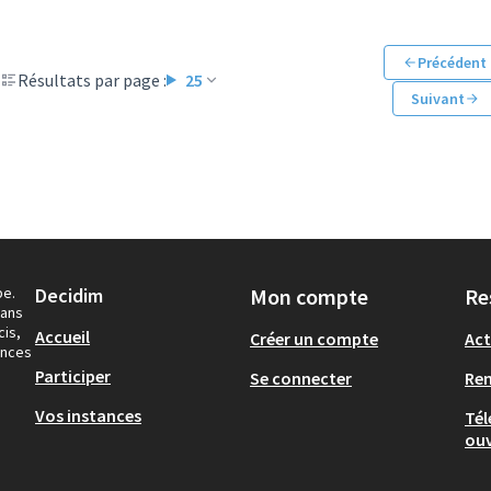
Précédent
Résultats par page :
25
Suivant
pe.
Decidim
Mon compte
Re
dans
cis,
Accueil
Créer un compte
Act
ances
Participer
Se connecter
Re
Vos instances
Tél
ouv