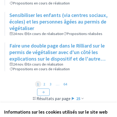
Propositions en cours de réalisation
Sensibiliser les enfants (via centres sociaux,
écoles) et les personnes âgées au permis de
végétaliser
24 nov.
En cours de réalisation
Propositions réalisées
Faire une double page dans le Rilliard sur le
permis de végétaliser avec d'un côté les
explications sur le dispositif et de l'autre
côté des exemples concrets de lieux à
24 nov.
En cours de réalisation
Propositions en cours de réalisation
investir
1
2
3
…
64
Résultats par page :
25
Informations sur les cookies utilisés sur le site web