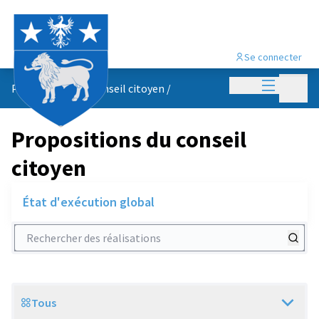
Se connecter
Menu princi
Menu p
Propositions du conseil citoyen
/
Propositions du conseil
citoyen
État d'exécution global
Rechercher des réalisations
Tous
Scope