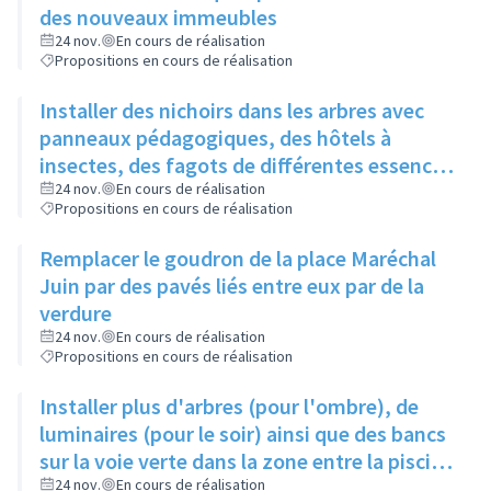
des nouveaux immeubles
24 nov.
En cours de réalisation
Propositions en cours de réalisation
Installer des nichoirs dans les arbres avec
panneaux pédagogiques, des hôtels à
insectes, des fagots de différentes essences
pour stimuler la biodiversité sur la place du
24 nov.
En cours de réalisation
Propositions en cours de réalisation
Château à la Roue
Remplacer le goudron de la place Maréchal
Juin par des pavés liés entre eux par de la
verdure
24 nov.
En cours de réalisation
Propositions en cours de réalisation
Installer plus d'arbres (pour l'ombre), de
luminaires (pour le soir) ainsi que des bancs
sur la voie verte dans la zone entre la piscine
et la rue de l'Industrie
24 nov.
En cours de réalisation