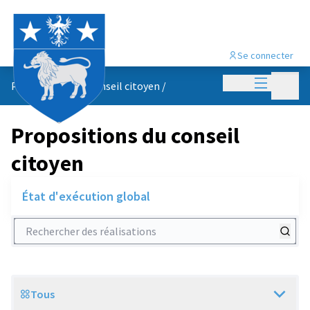
Se connecter
Menu princi
Menu p
Propositions du conseil citoyen
/
Propositions du conseil
citoyen
État d'exécution global
Rechercher des réalisations
Tous
Scope