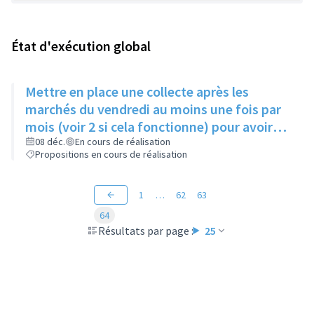
État d'exécution global
Mettre en place une collecte après les
marchés du vendredi au moins une fois par
mois (voir 2 si cela fonctionne) pour avoir
des produits frais pour l'Epice'Rill
08 déc.
En cours de réalisation
Propositions en cours de réalisation
1
…
62
63
64
Résultats par page :
25