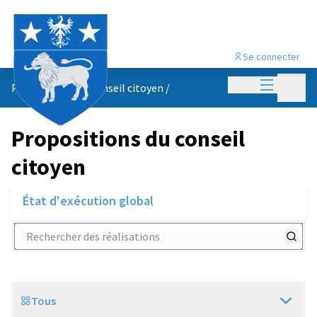
Se connecter
Menu princi
Menu p
Propositions du conseil citoyen
/
Propositions du conseil
citoyen
État d'exécution global
Rechercher des réalisations
Tous
Scope