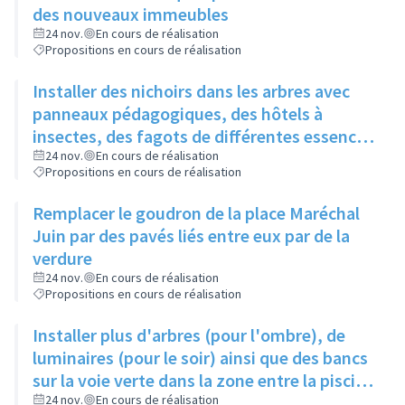
des nouveaux immeubles
24 nov.
En cours de réalisation
Propositions en cours de réalisation
Installer des nichoirs dans les arbres avec
panneaux pédagogiques, des hôtels à
insectes, des fagots de différentes essences
pour stimuler la biodiversité sur la place du
24 nov.
En cours de réalisation
Propositions en cours de réalisation
Château à la Roue
Remplacer le goudron de la place Maréchal
Juin par des pavés liés entre eux par de la
verdure
24 nov.
En cours de réalisation
Propositions en cours de réalisation
Installer plus d'arbres (pour l'ombre), de
luminaires (pour le soir) ainsi que des bancs
sur la voie verte dans la zone entre la piscine
et la rue de l'Industrie
24 nov.
En cours de réalisation