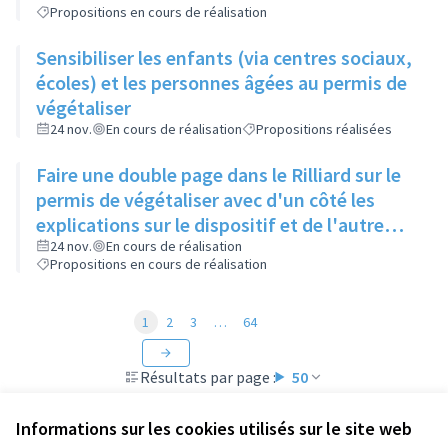
Propositions en cours de réalisation
Sensibiliser les enfants (via centres sociaux,
écoles) et les personnes âgées au permis de
végétaliser
24 nov.
En cours de réalisation
Propositions réalisées
Faire une double page dans le Rilliard sur le
permis de végétaliser avec d'un côté les
explications sur le dispositif et de l'autre
côté des exemples concrets de lieux à
24 nov.
En cours de réalisation
Propositions en cours de réalisation
investir
1
2
3
…
64
Résultats par page :
50
Informations sur les cookies utilisés sur le site web