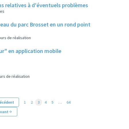
ns relatives à d'éventuels problèmes
les
eau du parc Brosset en un rond point
urs de réalisation
eur" en application mobile
urs de réalisation
écédent
1
2
3
4
5
…
64
ivant