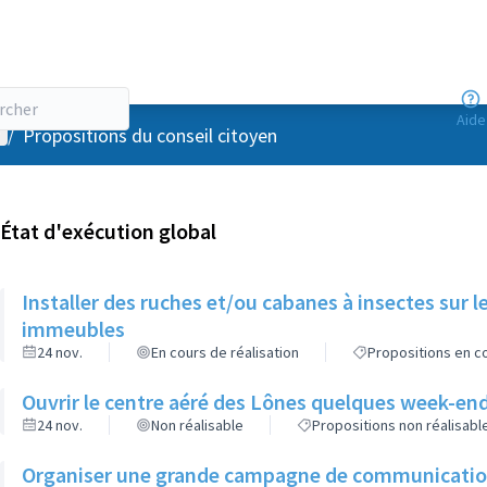
Aide
enu utilisateur
/
Propositions du conseil citoyen
État d'exécution global
Installer des ruches et/ou cabanes à insectes sur l
immeubles
24 nov.
En cours de réalisation
Propositions en co
Ouvrir le centre aéré des Lônes quelques week-end
24 nov.
Non réalisable
Propositions non réalisabl
Organiser une grande campagne de communication d