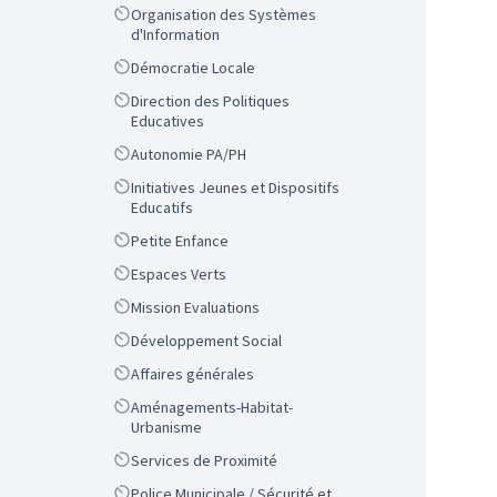
Scope
Organisation des Systèmes
d'Information
Scope
Démocratie Locale
Scope
Direction des Politiques
Educatives
Scope
Autonomie PA/PH
Scope
Initiatives Jeunes et Dispositifs
Educatifs
Scope
Petite Enfance
Scope
Espaces Verts
Scope
Mission Evaluations
Scope
Développement Social
Scope
Affaires générales
Scope
Aménagements-Habitat-
Urbanisme
Scope
Services de Proximité
Scope
Police Municipale / Sécurité et