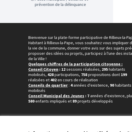
prévention de la délinquance
Bienvenue sur la plate-forme participative de Rillieux-la-Pa
Habitant à Rillieux-la-Pape, vous souhaitez vous impliquer 
la vie de la commune, donner votre avis sur des sujets pré
proposer des idées ou projets, participez à l'une des inst
de la Ville !
Quelques chiffres de la participation citoyenne :
Conseil Citoyen
: 12
sessions réalisées,
295
habitants
mobilisés,
428
participations,
758
propositions dont
199
réalisées et
402
en cours de réalisation
Conseils de quartier
:
4
années d'existence,
90
habitants
mobilisés
Conseil Municipal des Jeunes
: 7
années d'existence, pl
580
enfants impliqués et
89
projets développés
Conditions d'utilisation
Paramètres des cookies