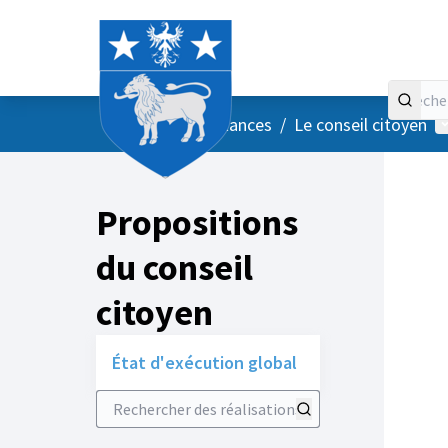
Accueil
Menu principal
M
/
Vos instances
/
Le conseil citoyen
Propositions
du conseil
citoyen
État d'exécution global
Rechercher des réalisations