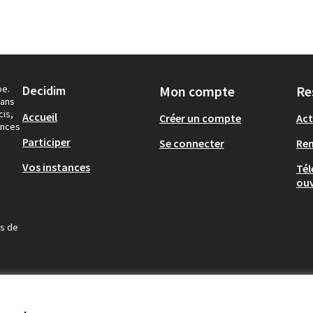
pe.
Decidim
Mon compte
Re
dans
cis,
Accueil
Créer un compte
Act
ances
Participer
Se connecter
Re
Vos instances
Tél
ouv
us de