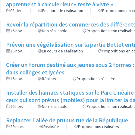
apprennent à calculer leur « reste à vivre »
08 déc.
En cours de réalisation
Propositions en co
Revoir la répartition des commerces des différents
16 nov.
Non réalisable
Propositions non réalisabl
Prévoir une végétalisation sur la partie Bottet entr
16 nov.
En cours de réalisation
Propositions en co
Créer un forum destiné aux jeunes sous 2 formes : 
dans collèges et lycées
16 nov.
Réalisée
Propositions réalisées
Installer des hamacs statiques sur le Parc Linéaire
ceux qui sont prévus (mobiles) pour la limiter la 
16 nov.
Non réalisable
Propositions non réalisabl
Replanter l'allée de prunus rue de la République
29 mars
Réalisée
Propositions réalisées