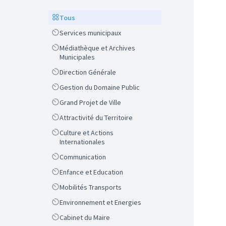
Scope
Tous
Scope
Services municipaux
Scope
Médiathèque et Archives
Municipales
Scope
Direction Générale
Scope
Gestion du Domaine Public
Scope
Grand Projet de Ville
Scope
Attractivité du Territoire
Scope
Culture et Actions
Internationales
Scope
Communication
Scope
Enfance et Education
Scope
Mobilités Transports
Scope
Environnement et Energies
Scope
Cabinet du Maire