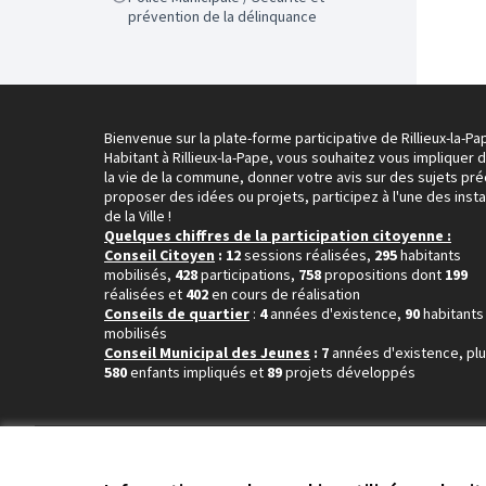
prévention de la délinquance
Bienvenue sur la plate-forme participative de Rillieux-la-Pa
Habitant à Rillieux-la-Pape, vous souhaitez vous impliquer 
la vie de la commune, donner votre avis sur des sujets pré
proposer des idées ou projets, participez à l'une des inst
de la Ville !
Quelques chiffres de la participation citoyenne :
Conseil Citoyen
: 12
sessions réalisées,
295
habitants
mobilisés,
428
participations,
758
propositions dont
199
réalisées et
402
en cours de réalisation
Conseils de quartier
:
4
années d'existence,
90
habitants
mobilisés
Conseil Municipal des Jeunes
: 7
années d'existence, pl
580
enfants impliqués et
89
projets développés
Conditions d'utilisation
Paramètres des cookies