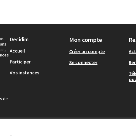
pe.
Decidim
Mon compte
Re
dans
cis,
Accueil
Créer un compte
Act
ances
Participer
Se connecter
Re
Vos instances
Tél
ouv
us de