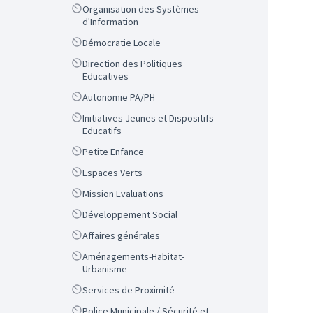
Scope
Organisation des Systèmes
d'Information
Scope
Démocratie Locale
Scope
Direction des Politiques
Educatives
Scope
Autonomie PA/PH
Scope
Initiatives Jeunes et Dispositifs
Educatifs
Scope
Petite Enfance
Scope
Espaces Verts
Scope
Mission Evaluations
Scope
Développement Social
Scope
Affaires générales
Scope
Aménagements-Habitat-
Urbanisme
Scope
Services de Proximité
Scope
Police Municipale / Sécurité et