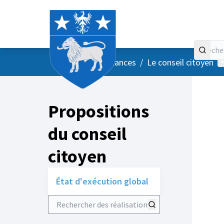
Accueil
Menu principal
M
/
Vos instances
/
Le conseil citoyen
Propositions
du conseil
citoyen
État d'exécution global
Rechercher des réalisations