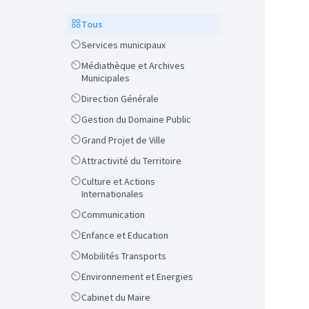
Scope
Tous
Scope
Services municipaux
Scope
Médiathèque et Archives
Municipales
Scope
Direction Générale
Scope
Gestion du Domaine Public
Scope
Grand Projet de Ville
Scope
Attractivité du Territoire
Scope
Culture et Actions
Internationales
Scope
Communication
Scope
Enfance et Education
Scope
Mobilités Transports
Scope
Environnement et Energies
Scope
Cabinet du Maire