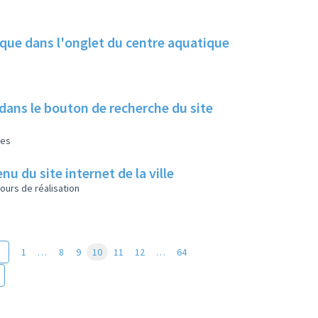
ique dans l'onglet du centre aquatique
 dans le bouton de recherche du site
les
u du site internet de la ville
ours de réalisation
1
…
8
9
10
11
12
…
64