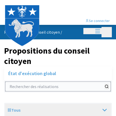
Se connecter
Menu princi
Menu p
Propositions du conseil citoyen
/
Propositions du conseil
citoyen
État d'exécution global
Rechercher des réalisations
Tous
Scope