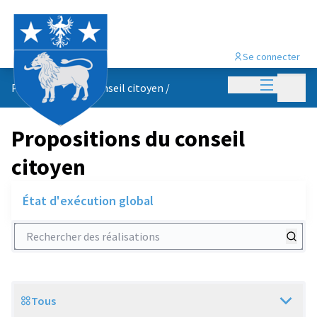
Se connecter
Menu princi
Menu p
Propositions du conseil citoyen
/
Propositions du conseil
citoyen
État d'exécution global
Rechercher des réalisations
Tous
Scope