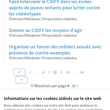
Faire intervenir le CIDFF dans les écoles
auprès de jeunes enfants pour lutter contre
les stéréotypes
30 mars
Réalisée
Propositions réalisées
Donner au CIDFF les moyens d'agir
30 mars
Réalisée
Propositions réalisées
Organiser un forum des métiers sexués avec
présence de contre-exemples
30 mars
Réalisée
Propositions réalisées
1
…
6
7
8
9
10
…
64
Résultats par page :
25
Informations sur les cookies utilisés sur le site web
Nous utilisons des cookies sur notre site Web pour améliorer la
performance et les contenus du site. Les cookies nous permettent