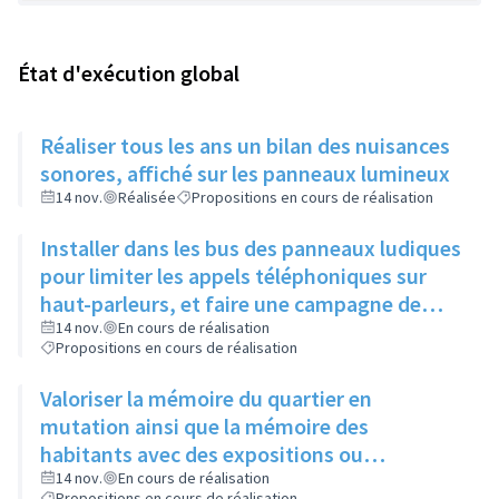
État d'exécution global
Réaliser tous les ans un bilan des nuisances
sonores, affiché sur les panneaux lumineux
14 nov.
Réalisée
Propositions en cours de réalisation
Installer dans les bus des panneaux ludiques
pour limiter les appels téléphoniques sur
haut-parleurs, et faire une campagne de
sensibilisation sur la dangerosité des bruits
14 nov.
En cours de réalisation
Propositions en cours de réalisation
forts
Valoriser la mémoire du quartier en
mutation ainsi que la mémoire des
habitants avec des expositions ou
l'implantation de sculptures
14 nov.
En cours de réalisation
Propositions en cours de réalisation