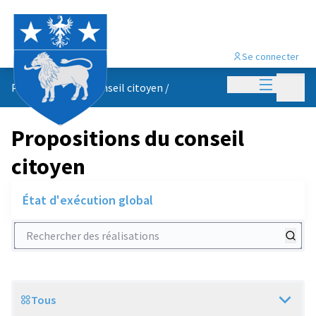
Se connecter
Menu princi
Menu p
Propositions du conseil citoyen
/
Propositions du conseil
citoyen
État d'exécution global
Rechercher des réalisations
Tous
Scope