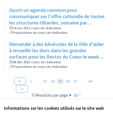
Ouvrir un agenda commun pour
communiquer sur l'offre culturelle de toutes
les structures rilliardes, semaine par
semaine, avec régulation par la mairie
14 nov.
En cours de réalisation
Propositions en cours de réalisation
Demander à des bénévoles de la Ville d'aider
à recueillir les dons dans les grandes
surfaces pour les Restos du Coeur le week-
end de la grande collecte afin d'augmenter
08 déc.
En cours de réalisation
Propositions en cours de réalisation
le nombre de points de collecte.
1
…
53
54
55
56
57
…
64
Résultats par page :
25
Informations sur les cookies utilisés sur le site web