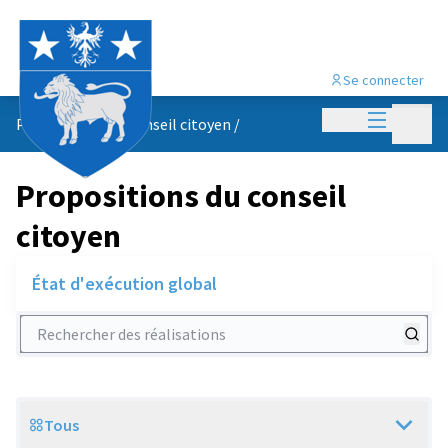
Se connecter
Menu princi
Menu p
Propositions du conseil citoyen
/
Propositions du conseil
citoyen
État d'exécution global
Rechercher des réalisations
Tous
Scope