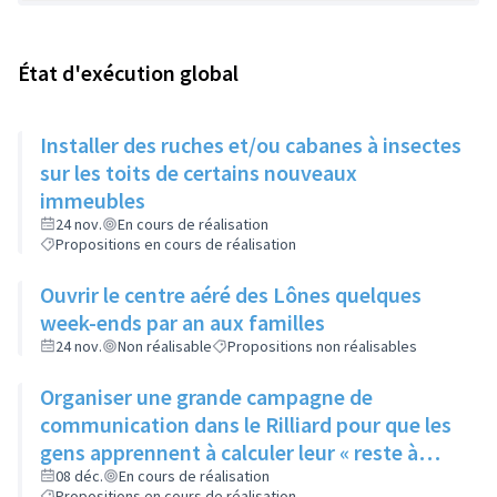
État d'exécution global
Installer des ruches et/ou cabanes à insectes
sur les toits de certains nouveaux
immeubles
24 nov.
En cours de réalisation
Propositions en cours de réalisation
Ouvrir le centre aéré des Lônes quelques
week-ends par an aux familles
24 nov.
Non réalisable
Propositions non réalisables
Organiser une grande campagne de
communication dans le Rilliard pour que les
gens apprennent à calculer leur « reste à
vivre »
08 déc.
En cours de réalisation
Propositions en cours de réalisation