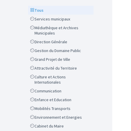
Scope
Tous
Scope
Services municipaux
Scope
Médiathèque et Archives
Municipales
Scope
Direction Générale
Scope
Gestion du Domaine Public
Scope
Grand Projet de Ville
Scope
Attractivité du Territoire
Scope
Culture et Actions
Internationales
Scope
Communication
Scope
Enfance et Education
Scope
Mobilités Transports
Scope
Environnement et Energies
Scope
Cabinet du Maire