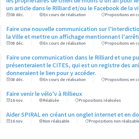
les propriétaires de chien de moins d’un an pour le
un article dans le Rilliard et/ou le Facebook de la vi
08 déc.
En cours de réalisation
Propositions en co
Faire une nouvelle communication sur l'interdictio
la Ville et mettre un affichage mentionnant l'arrê
08 déc.
En cours de réalisation
Propositions en co
Faire une communication dans le Rilliard et une p
présenteraient le CITES, qui est un registre des 
donneraient le lien pour y accéder.
08 déc.
En cours de réalisation
Propositions en co
Faire venir le vélo'v à Rillieux
16 nov.
Réalisée
Propositions réalisées
Aider SPIRAL en créant un onglet internet et en 
16 nov.
Non réalisable
Propositions non réalisabl