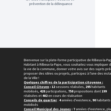
prévention de la délinquance
Bienvenue sur la plate-forme participative de Rillieux-la-Pa
Habitant à Rillieux-la-Pape, vous souhaitez vous impliquer 
la vie de la commune, donner votre avis sur des sujets pré
proposer des idées ou projets, participez à l'une des inst
de la Ville !
Quelques chiffres de la participation citoyenne :
Conseil Citoyen
: 12
sessions réalisées,
295
habitants
mobilisés,
428
participations,
758
propositions dont
199
réalisées et
402
en cours de réalisation
Conseils de quartier
:
4
années d'existence,
90
habitants
mobilisés
Conseil Municipal des Jeunes
: 7
années d'existence, pl