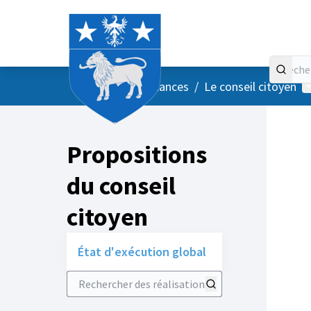
Accueil
Menu principal
M
/
Vos instances
/
Le conseil citoyen
Propositions
du conseil
citoyen
État d'exécution global
Rechercher des réalisations