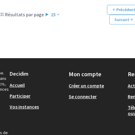
Précéden
Résultats par page :
25
Suivant
pe.
Decidim
Mon compte
Re
dans
cis,
Accueil
Créer un compte
Act
ances
Participer
Se connecter
Re
Vos instances
Tél
ouv
us de