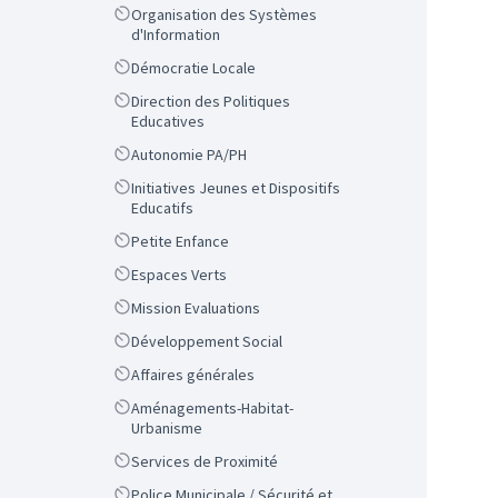
Scope
Organisation des Systèmes
d'Information
Scope
Démocratie Locale
Scope
Direction des Politiques
Educatives
Scope
Autonomie PA/PH
Scope
Initiatives Jeunes et Dispositifs
Educatifs
Scope
Petite Enfance
Scope
Espaces Verts
Scope
Mission Evaluations
Scope
Développement Social
Scope
Affaires générales
Scope
Aménagements-Habitat-
Urbanisme
Scope
Services de Proximité
Scope
Police Municipale / Sécurité et