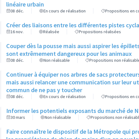
linéaire urbain
08 déc.
En cours de réalisation
Propositions en co
Créer des liaisons entre les différentes pistes cycl
16 nov.
Réalisée
Propositions réalisées
Couper dès la pousse mais aussi aspirer les épillets 
sont extrêmement dangereux pour les animaux
08 déc.
Non réalisable
Propositions non réalisabl
Continuer à équiper nos arbres de sacs protecteurs
mais aussi relancer une communication sur leur util
commun de ne pas y toucher
08 déc.
En cours de réalisation
Propositions en co
Informer les potentiels exposants du marché de Noël
30 mars
Non réalisable
Propositions non réalisab
Faire connaître le dispositif de la Métropole qui 