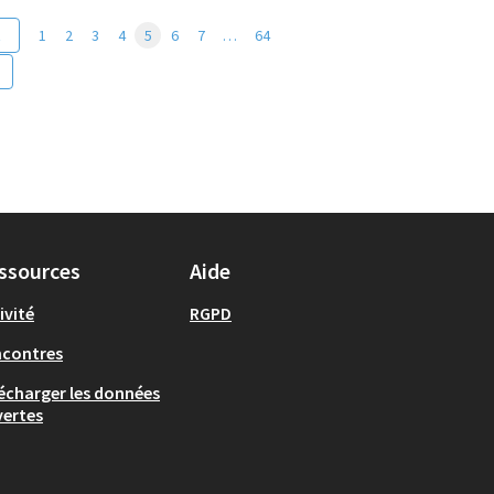
t
1
2
3
4
5
6
7
…
64
ssources
Aide
ivité
RGPD
ncontres
écharger les données
ertes