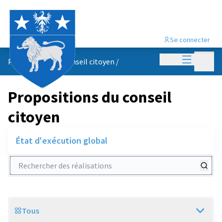
Se connecter
Menu princi
Menu p
Propositions du conseil citoyen
/
Propositions du conseil
citoyen
État d'exécution global
Rechercher des réalisations
Tous
Scope