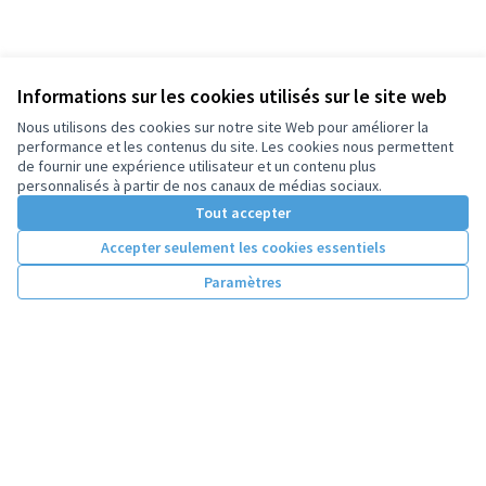
Informations sur les cookies utilisés sur le site web
Nous utilisons des cookies sur notre site Web pour améliorer la
performance et les contenus du site. Les cookies nous permettent
de fournir une expérience utilisateur et un contenu plus
personnalisés à partir de nos canaux de médias sociaux.
Tout accepter
Accepter seulement les cookies essentiels
Paramètres
Conditions d'utilisation
Paramètres des cookies
Licence Cre
(Lien extern
(Lien externe)