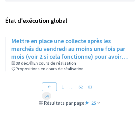
État d'exécution global
Mettre en place une collecte après les
marchés du vendredi au moins une fois par
mois (voir 2 si cela fonctionne) pour avoir
des produits frais pour l'Epice'Rill
08 déc.
En cours de réalisation
Propositions en cours de réalisation
1
…
62
63
64
Résultats par page :
25