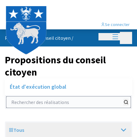
Se connecter
Menu princi
Menu p
Propositions du conseil citoyen
/
Propositions du conseil
citoyen
État d'exécution global
Rechercher des réalisations
Tous
Scope