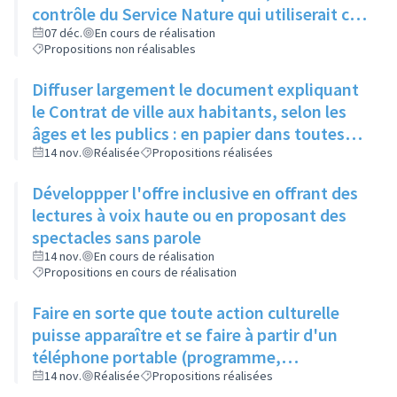
contrôle du Service Nature qui utiliserait ce
compost pour l'entretien des espaces verts
07 déc.
En cours de réalisation
Propositions non réalisables
de la ville
Diffuser largement le document expliquant
le Contrat de ville aux habitants, selon les
âges et les publics : en papier dans toutes
les structures accueillant du public
14 nov.
Réalisée
Propositions réalisées
(associations, ville, etc.)
Développper l'offre inclusive en offrant des
lectures à voix haute ou en proposant des
spectacles sans parole
14 nov.
En cours de réalisation
Propositions en cours de réalisation
Faire en sorte que toute action culturelle
puisse apparaître et se faire à partir d'un
téléphone portable (programme,
évènements, résevations...)
14 nov.
Réalisée
Propositions réalisées