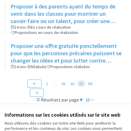
Proposer à des parents ayant du temps de
venir dans les classes pour montrer un
savoir-faire ou un talent, pour créer une
ouverture d'esprit des enfants à différentes
14 nov.
En cours de réalisation
Propositions en cours de réalisation
sortes d'art
Proposer une offre gratuite ponctellement
pour que les personnes précaires puissent se
changer les idées et pour lutter contre
l'isolement
14 nov.
Réalisée
Propositions réalisées
1
…
61
62
63
64
Résultats par page :
25
Informations sur les cookies utilisés sur le site web
Nous utilisons des cookies sur notre site Web pour améliorer la
performance et les contenus du site. Les cookies nous permettent
Conditions d'utilisation