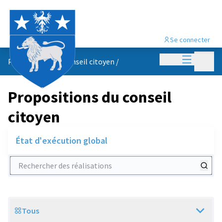
Se connecter
Menu princi
Menu p
Propositions du conseil citoyen
/
Propositions du conseil
citoyen
État d'exécution global
Rechercher des réalisations
Tous
Scope