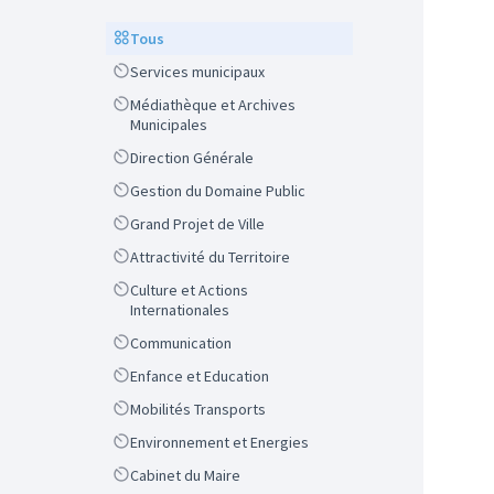
Scope
Tous
Scope
Services municipaux
Scope
Médiathèque et Archives
Municipales
Scope
Direction Générale
Scope
Gestion du Domaine Public
Scope
Grand Projet de Ville
Scope
Attractivité du Territoire
Scope
Culture et Actions
Internationales
Scope
Communication
Scope
Enfance et Education
Scope
Mobilités Transports
Scope
Environnement et Energies
Scope
Cabinet du Maire