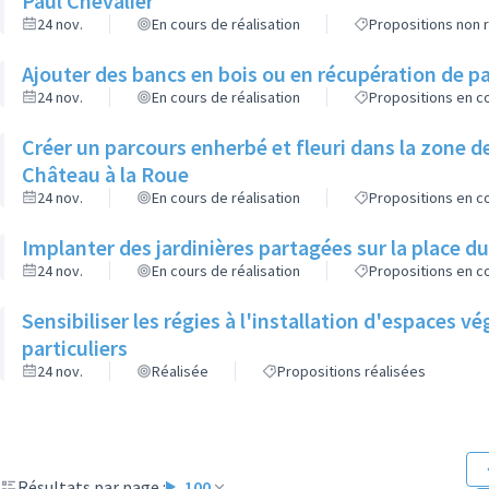
Paul Chevalier
24 nov.
En cours de réalisation
Propositions non r
Ajouter des bancs en bois ou en récupération de pa
24 nov.
En cours de réalisation
Propositions en co
Créer un parcours enherbé et fleuri dans la zone de
Château à la Roue
24 nov.
En cours de réalisation
Propositions en co
Implanter des jardinières partagées sur la place d
24 nov.
En cours de réalisation
Propositions en co
Sensibiliser les régies à l'installation d'espaces 
particuliers
24 nov.
Réalisée
Propositions réalisées
Résultats par page :
100