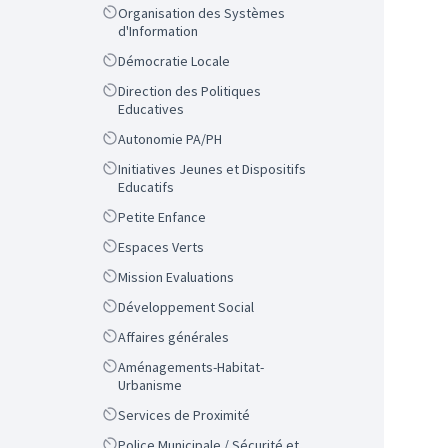
Scope
Organisation des Systèmes
d'Information
Scope
Démocratie Locale
Scope
Direction des Politiques
Educatives
Scope
Autonomie PA/PH
Scope
Initiatives Jeunes et Dispositifs
Educatifs
Scope
Petite Enfance
Scope
Espaces Verts
Scope
Mission Evaluations
Scope
Développement Social
Scope
Affaires générales
Scope
Aménagements-Habitat-
Urbanisme
Scope
Services de Proximité
Scope
Police Municipale / Sécurité et