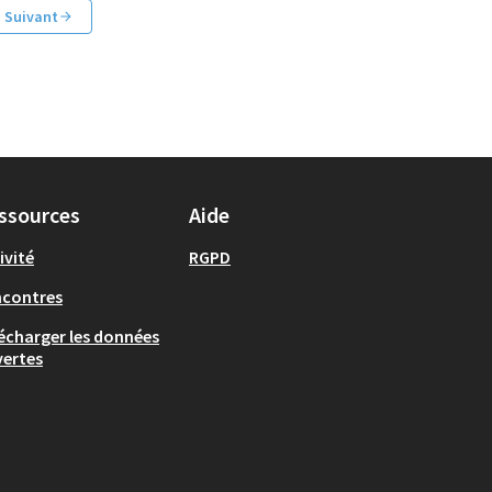
Suivant
ssources
Aide
ivité
RGPD
ncontres
écharger les données
ertes