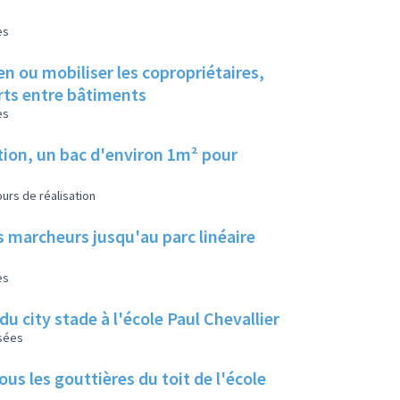
es
en ou mobiliser les copropriétaires,
erts entre bâtiments
es
tion, un bac d'environ 1m² pour
urs de réalisation
s marcheurs jusqu'au parc linéaire
es
u city stade à l'école Paul Chevallier
isées
us les gouttières du toit de l'école