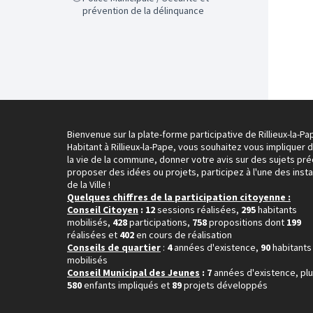
prévention de la délinquance
Bienvenue sur la plate-forme participative de Rillieux-la-Pa
Habitant à Rillieux-la-Pape, vous souhaitez vous impliquer 
la vie de la commune, donner votre avis sur des sujets pré
proposer des idées ou projets, participez à l'une des inst
de la Ville !
Quelques chiffres de la participation citoyenne :
Conseil Citoyen
: 12
sessions réalisées,
295
habitants
mobilisés,
428
participations,
758
propositions dont
199
réalisées et
402
en cours de réalisation
Conseils de quartier
:
4
années d'existence,
90
habitants
mobilisés
Conseil Municipal des Jeunes
: 7
années d'existence, pl
580
enfants impliqués et
89
projets développés