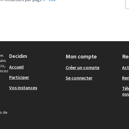
pe.
Decidim
Mon compte
Re
dans
cis,
Accueil
Créer un compte
Act
ances
Participer
Se connecter
Re
Vos instances
Tél
ouv
us de