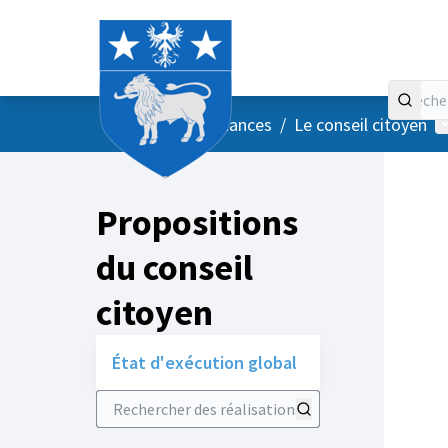
Accueil
Menu principal
M
/
Vos instances
/
Le conseil citoyen
Propositions
du conseil
citoyen
État d'exécution global
Rechercher des réalisations