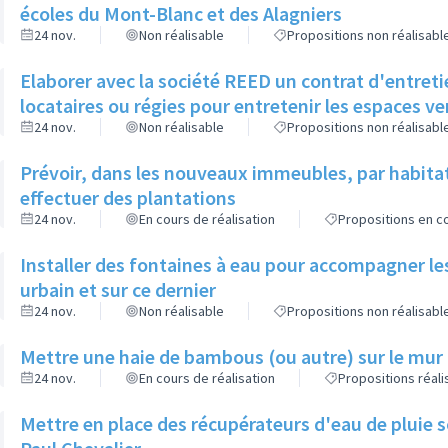
écoles du Mont-Blanc et des Alagniers
24 nov.
Non réalisable
Propositions non réalisabl
Elaborer avec la société REED un contrat d'entreti
locataires ou régies pour entretenir les espaces v
24 nov.
Non réalisable
Propositions non réalisabl
Prévoir, dans les nouveaux immeubles, par habita
effectuer des plantations
24 nov.
En cours de réalisation
Propositions en co
Installer des fontaines à eau pour accompagner le
urbain et sur ce dernier
24 nov.
Non réalisable
Propositions non réalisabl
Mettre une haie de bambous (ou autre) sur le mur d
24 nov.
En cours de réalisation
Propositions réal
Mettre en place des récupérateurs d'eau de pluie so