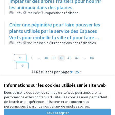
Implanter des arbres fruitiers pour nourrir
les animaux dans des plaines
13 fév.
Réalisée
Propositions réalisées
Créer une pépinière pour faire pousser les
plants utilisés par le service des Espaces
Verts pour embellir la ville et pour faire
profiter les habitants le souhaitant de
13 fév.
Non réalisable
Propositions non réalisables
graines à planter à des endroits un peu
délaissés
1
…
38
39
40
41
42
…
64
Résultats par page :
25
Informations sur les cookies utilisés sur le site web
Nous utilisons des cookies sur notre site Web pour améliorer la
performance et les contenus du site. Les cookies nous permettent
Conditions d'utilisation
de fournir une expérience utilisateur et un contenu plus
Paramètres des cookies
personnalisés à partir de nos canaux de médias sociaux.
Tout accepter