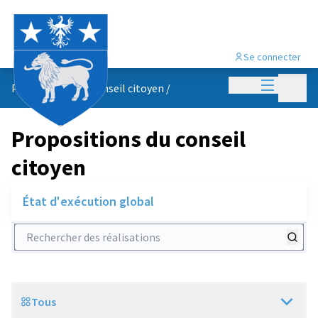
Se connecter
Menu princi
Menu p
Propositions du conseil citoyen
/
Propositions du conseil
citoyen
État d'exécution global
Rechercher des réalisations
Tous
Scope