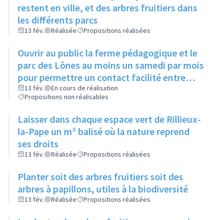
restent en ville, et des arbres fruitiers dans
les différents parcs
13 fév.
Réalisée
Propositions réalisées
Ouvrir au public la ferme pédagogique et le
parc des Lônes au moins un samedi par mois
pour permettre un contact facilité entre
enfants citadins et animaux de la ferme
13 fév.
En cours de réalisation
Propositions non réalisables
Laisser dans chaque espace vert de Rillieux-
la-Pape un m² balisé où la nature reprend
ses droits
13 fév.
Réalisée
Propositions réalisées
Planter soit des arbres fruitiers soit des
arbres à papillons, utiles à la biodiversité
13 fév.
Réalisée
Propositions réalisées