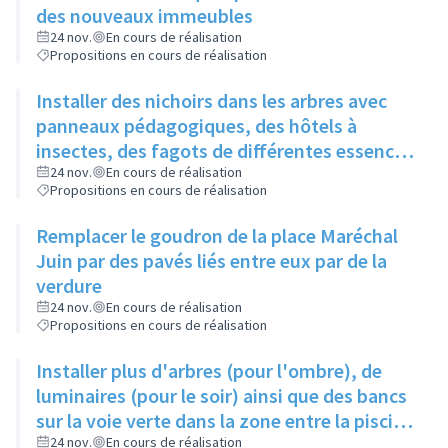
des nouveaux immeubles
24 nov.
En cours de réalisation
Propositions en cours de réalisation
Installer des nichoirs dans les arbres avec
panneaux pédagogiques, des hôtels à
insectes, des fagots de différentes essences
pour stimuler la biodiversité sur la place du
24 nov.
En cours de réalisation
Propositions en cours de réalisation
Château à la Roue
Remplacer le goudron de la place Maréchal
Juin par des pavés liés entre eux par de la
verdure
24 nov.
En cours de réalisation
Propositions en cours de réalisation
Installer plus d'arbres (pour l'ombre), de
luminaires (pour le soir) ainsi que des bancs
sur la voie verte dans la zone entre la piscine
et la rue de l'Industrie
24 nov.
En cours de réalisation