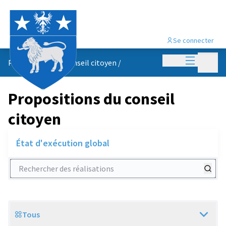
Se connecter
Menu princi
Menu p
Propositions du conseil citoyen
/
Propositions du conseil
citoyen
État d'exécution global
Rechercher des réalisations
Tous
Scope