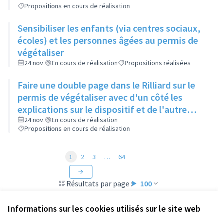
Propositions en cours de réalisation
Sensibiliser les enfants (via centres sociaux,
écoles) et les personnes âgées au permis de
végétaliser
24 nov.
En cours de réalisation
Propositions réalisées
Faire une double page dans le Rilliard sur le
permis de végétaliser avec d'un côté les
explications sur le dispositif et de l'autre
côté des exemples concrets de lieux à
24 nov.
En cours de réalisation
Propositions en cours de réalisation
investir
1
2
3
…
64
Résultats par page :
100
Informations sur les cookies utilisés sur le site web