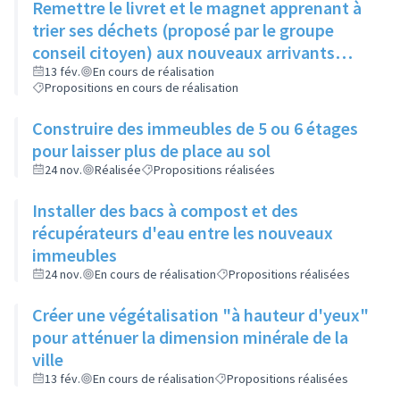
Remettre le livret et le magnet apprenant à
trier ses déchets (proposé par le groupe
conseil citoyen) aux nouveaux arrivants
dans le cadre de la visite de la ville
13 fév.
En cours de réalisation
Propositions en cours de réalisation
Construire des immeubles de 5 ou 6 étages
pour laisser plus de place au sol
24 nov.
Réalisée
Propositions réalisées
Installer des bacs à compost et des
récupérateurs d'eau entre les nouveaux
immeubles
24 nov.
En cours de réalisation
Propositions réalisées
Créer une végétalisation "à hauteur d'yeux"
pour atténuer la dimension minérale de la
ville
13 fév.
En cours de réalisation
Propositions réalisées