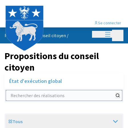
Se connecter
Menu princi
Menu p
Propositions du conseil citoyen
/
Propositions du conseil
citoyen
État d'exécution global
Rechercher des réalisations
Tous
Scope