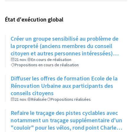
État d'exécution global
Créer un groupe sensibilisé au problème de
la propreté (anciens membres du conseil
citoyen et autres personnes intéressées)
qui, une fois par trimestre, ferait remonter
21 nov.
En cours de réalisation
Propositions en cours de réalisation
les informations au service concerné
Diffuser les offres de formation Ecole de la
Rénovation Urbaine aux participants des
conseils citoyens
21 nov.
Réalisée
Propositions réalisées
Refaire le traçage des pistes cyclables avec
notamment un traçage supplémentaire d'un
"couloir" pour les vélos, rond point Charles