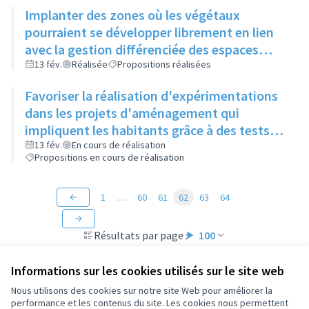
Implanter des zones où les végétaux
pourraient se développer librement en lien
avec la gestion différenciée des espaces
verts
13 fév.
Réalisée
Propositions réalisées
Favoriser la réalisation d'expérimentations
dans les projets d'aménagement qui
impliquent les habitants grâce à des tests
"grandeur nature" (mobilier, jeux, food-
13 fév.
En cours de réalisation
Propositions en cours de réalisation
truck...)
1
…
60
61
62
63
64
Résultats par page :
100
Informations sur les cookies utilisés sur le site web
Nous utilisons des cookies sur notre site Web pour améliorer la
performance et les contenus du site. Les cookies nous permettent
Conditions d'utilisation