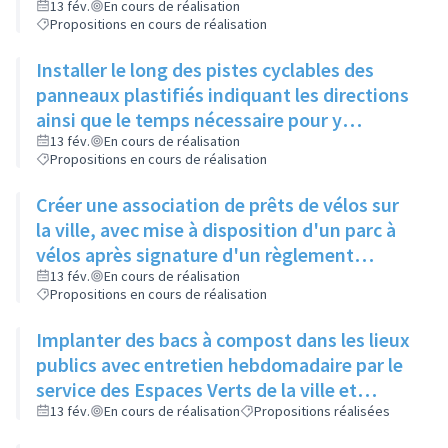
de Gaulle, pour relier 2 pistes existantes
13 fév.
En cours de réalisation
Propositions en cours de réalisation
Installer le long des pistes cyclables des
panneaux plastifiés indiquant les directions
ainsi que le temps nécessaire pour y
accéder, et une comparaison avec le temps
13 fév.
En cours de réalisation
Propositions en cours de réalisation
mis en voiture
Créer une association de prêts de vélos sur
la ville, avec mise à disposition d'un parc à
vélos après signature d'un règlement
intérieur et d'une charte de respect du
13 fév.
En cours de réalisation
Propositions en cours de réalisation
matériel
Implanter des bacs à compost dans les lieux
publics avec entretien hebdomadaire par le
service des Espaces Verts de la ville et
réutilisation du compost dans les ronds-
13 fév.
En cours de réalisation
Propositions réalisées
points et jardins publics