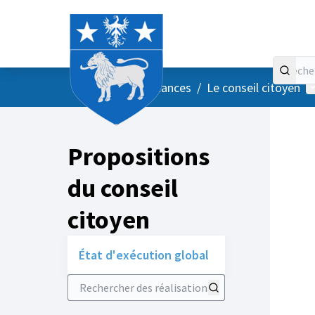
Accueil
Menu principal
M
/
Vos instances
/
Le conseil citoyen
Propositions
du conseil
citoyen
État d'exécution global
Rechercher des réalisations