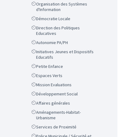
Scope
Organisation des Systèmes
d'Information
Scope
Démocratie Locale
Scope
Direction des Politiques
Educatives
Scope
Autonomie PA/PH
Scope
Initiatives Jeunes et Dispositifs
Educatifs
Scope
Petite Enfance
Scope
Espaces Verts
Scope
Mission Evaluations
Scope
Développement Social
Scope
Affaires générales
Scope
Aménagements-Habitat-
Urbanisme
Scope
Services de Proximité
Scope
Police Municipale / Sécurité et