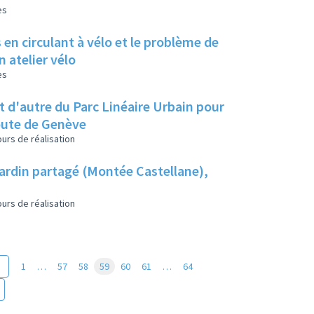
es
en circulant à vélo et le problème de
 atelier vélo
es
et d'autre du Parc Linéaire Urbain pour
route de Genève
urs de réalisation
jardin partagé (Montée Castellane),
urs de réalisation
1
…
57
58
59
60
61
…
64