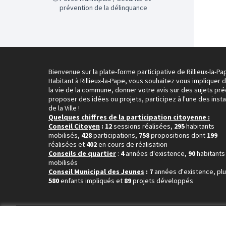
prévention de la délinquance
Bienvenue sur la plate-forme participative de Rillieux-la-Pa
Habitant à Rillieux-la-Pape, vous souhaitez vous impliquer 
la vie de la commune, donner votre avis sur des sujets pré
proposer des idées ou projets, participez à l'une des inst
de la Ville !
Quelques chiffres de la participation citoyenne :
Conseil Citoyen
: 12
sessions réalisées,
295
habitants
mobilisés,
428
participations,
758
propositions dont
199
réalisées et
402
en cours de réalisation
Conseils de quartier
:
4
années d'existence,
90
habitants
mobilisés
Conseil Municipal des Jeunes
: 7
années d'existence, pl
580
enfants impliqués et
89
projets développés
Conditions d'utilisation
Paramètres des cookies