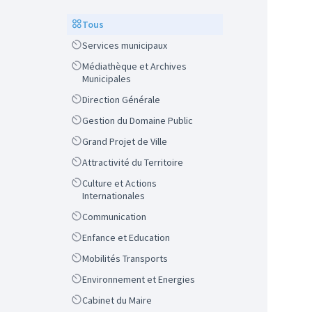
Scope
Tous
Scope
Services municipaux
Scope
Médiathèque et Archives
Municipales
Scope
Direction Générale
Scope
Gestion du Domaine Public
Scope
Grand Projet de Ville
Scope
Attractivité du Territoire
Scope
Culture et Actions
Internationales
Scope
Communication
Scope
Enfance et Education
Scope
Mobilités Transports
Scope
Environnement et Energies
Scope
Cabinet du Maire