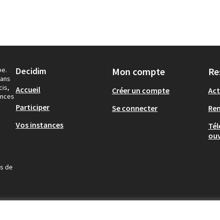
pe.
Decidim
Mon compte
Re
dans
cis,
Accueil
Créer un compte
Act
ances
Participer
Se connecter
Re
Vos instances
Tél
ouv
us de