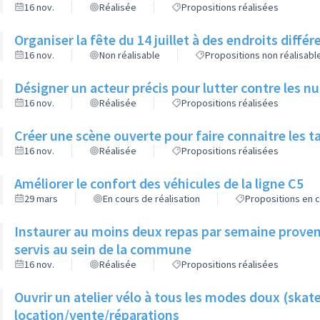
16 nov.
Réalisée
Propositions réalisées
Organiser la fête du 14 juillet à des endroits diffé
16 nov.
Non réalisable
Propositions non réalisabl
Désigner un acteur précis pour lutter contre les n
16 nov.
Réalisée
Propositions réalisées
Créer une scène ouverte pour faire connaitre les t
16 nov.
Réalisée
Propositions réalisées
Améliorer le confort des véhicules de la ligne C5
29 mars
En cours de réalisation
Propositions en c
Instaurer au moins deux repas par semaine provena
servis au sein de la commune
16 nov.
Réalisée
Propositions réalisées
Ouvrir un atelier vélo à tous les modes doux (skate
location/vente/réparations