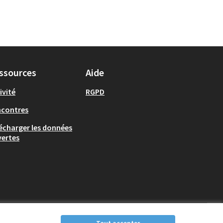
ssources
Aide
ivité
RGPD
ncontres
écharger les données
ertes