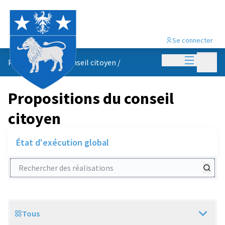
Se connecter
Menu princi
Menu p
Propositions du conseil citoyen
/
Propositions du conseil
citoyen
État d'exécution global
Rechercher des réalisations
Tous
Scope