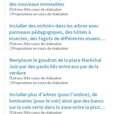
des nouveaux immeubles
24 nov.
En cours de réalisation
Propositions en cours de réalisation
Installer des nichoirs dans les arbres avec
panneaux pédagogiques, des hôtels à
insectes, des fagots de différentes essences
pour stimuler la biodiversité sur la place du
24 nov.
En cours de réalisation
Propositions en cours de réalisation
Château à la Roue
Remplacer le goudron de la place Maréchal
Juin par des pavés liés entre eux par de la
verdure
24 nov.
En cours de réalisation
Propositions en cours de réalisation
Installer plus d'arbres (pour l'ombre), de
luminaires (pour le soir) ainsi que des bancs
sur la voie verte dans la zone entre la piscine
et la rue de l'Industrie
24 nov.
En cours de réalisation