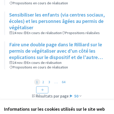
Propositions en cours de réalisation
Sensibiliser les enfants (via centres sociaux,
écoles) et les personnes âgées au permis de
végétaliser
24 nov.
En cours de réalisation
Propositions réalisées
Faire une double page dans le Rilliard sur le
permis de végétaliser avec d'un côté les
explications sur le dispositif et de l'autre
côté des exemples concrets de lieux à
24 nov.
En cours de réalisation
Propositions en cours de réalisation
investir
1
2
3
…
64
Résultats par page :
50
Informations sur les cookies utilisés sur le site web