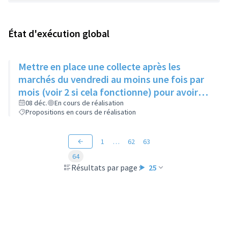
État d'exécution global
Mettre en place une collecte après les
marchés du vendredi au moins une fois par
mois (voir 2 si cela fonctionne) pour avoir
des produits frais pour l'Epice'Rill
08 déc.
En cours de réalisation
Propositions en cours de réalisation
1
…
62
63
64
Résultats par page :
25