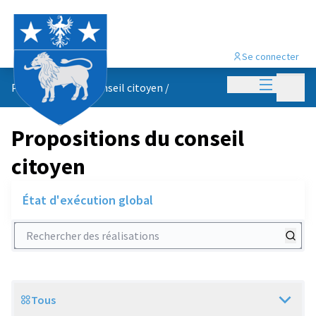
Se connecter
Menu princi
Menu p
Propositions du conseil citoyen
/
Propositions du conseil
citoyen
État d'exécution global
Rechercher des réalisations
Tous
Scope