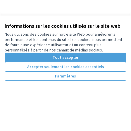
Informations sur les cookies utilisés sur le site web
Nous utilisons des cookies sur notre site Web pour améliorer la
performance et les contenus du site. Les cookies nous permettent
de fournir une expérience utilisateur et un contenu plus
personnalisés à partir de nos canaux de médias sociaux.
Tout accepter
Accepter seulement les cookies essentiels
Paramètres
Conditions d'utilisation
Paramètres des cookies
Licence Cre
(Lien extern
(Lien externe)