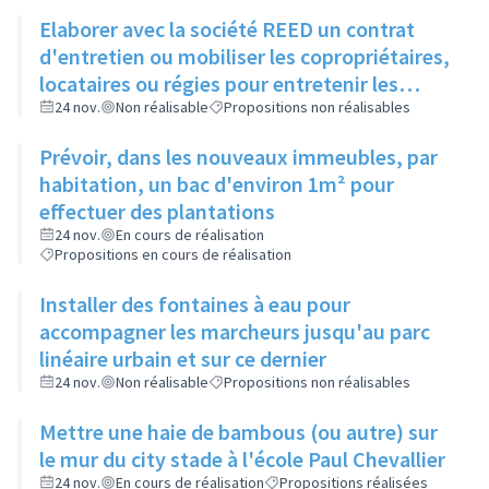
Elaborer avec la société REED un contrat
d'entretien ou mobiliser les copropriétaires,
locataires ou régies pour entretenir les
espaces verts entre bâtiments
24 nov.
Non réalisable
Propositions non réalisables
Prévoir, dans les nouveaux immeubles, par
habitation, un bac d'environ 1m² pour
effectuer des plantations
24 nov.
En cours de réalisation
Propositions en cours de réalisation
Installer des fontaines à eau pour
accompagner les marcheurs jusqu'au parc
linéaire urbain et sur ce dernier
24 nov.
Non réalisable
Propositions non réalisables
Mettre une haie de bambous (ou autre) sur
le mur du city stade à l'école Paul Chevallier
24 nov.
En cours de réalisation
Propositions réalisées