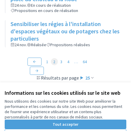
24 nov.
En cours de réalisation
Propositions en cours de réalisation
Sensibiliser les régies à l'installation
d'espaces végétaux ou de potagers chez les
particuliers
24 nov.
Réalisée
Propositions réalisées
1
2
3
4
…
64
Résultats par page :
25
Informations sur les cookies utilisés sur le site web
Nous utilisons des cookies sur notre site Web pour améliorer la
performance et les contenus du site. Les cookies nous permettent
Conditions d'utilisation
de fournir une expérience utilisateur et un contenu plus
Paramètres des cookies
personnalisés à partir de nos canaux de médias sociaux.
Tout accepter