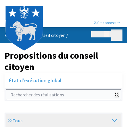
Se connecter
Menu princi
Menu p
Propositions du conseil citoyen
/
Propositions du conseil
citoyen
État d'exécution global
Rechercher des réalisations
Tous
Scope