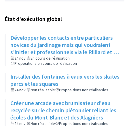
État d'exécution global
Développer les contacts entre particuliers
novices du jardinage mais qui voudraient
s'initier et professionnels via le Rilliard et la
Maison de la Vie Locale
24 nov.
En cours de réalisation
Propositions en cours de réalisation
Installer des fontaines à eaux vers les skates
parcs et les squares
24 nov.
Non réalisable
Propositions non réalisables
Créer une arcade avec brumisateur d'eau
recyclée sur le chemin piétonnier reliant les
écoles du Mont-Blanc et des Alagniers
24 nov.
Non réalisable
Propositions non réalisables