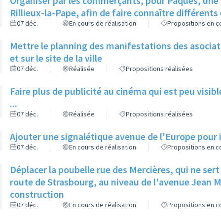
Organiser par les commerçants, pour Pâques, une 
Rillieux-la-Pape, afin de faire connaître différent
07 déc.
En cours de réalisation
Propositions en co
Mettre le planning des manifestations des asociatio
et sur le site de la ville
07 déc.
Réalisée
Propositions réalisées
Faire plus de publicité au cinéma qui est peu visibl
...
07 déc.
Réalisée
Propositions réalisées
Ajouter une signalétique avenue de l'Europe pour 
07 déc.
En cours de réalisation
Propositions en co
Déplacer la poubelle rue des Mercières, qui ne sert à
route de Strasbourg, au niveau de l'avenue Jean M
construction
07 déc.
En cours de réalisation
Propositions en co