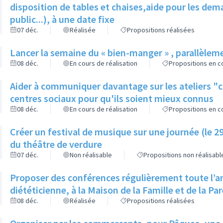
disposition de tables et chaises,aide pour les d
public...), à une date fixe
07 déc.
Réalisée
Propositions réalisées
Lancer la semaine du « bien-manger » , parallèlem
08 déc.
En cours de réalisation
Propositions en co
Aider à communiquer davantage sur les ateliers "
centres sociaux pour qu'ils soient mieux connus
08 déc.
En cours de réalisation
Propositions en co
Créer un festival de musique sur une journée (le 2
du théâtre de verdure
07 déc.
Non réalisable
Propositions non réalisabl
Proposer des conférences régulièrement toute l’an
diététicienne, à la Maison de la Famille et de la Pa
08 déc.
Réalisée
Propositions réalisées