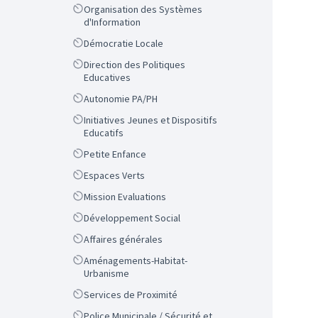
Scope
Organisation des Systèmes
d'Information
Scope
Démocratie Locale
Scope
Direction des Politiques
Educatives
Scope
Autonomie PA/PH
Scope
Initiatives Jeunes et Dispositifs
Educatifs
Scope
Petite Enfance
Scope
Espaces Verts
Scope
Mission Evaluations
Scope
Développement Social
Scope
Affaires générales
Scope
Aménagements-Habitat-
Urbanisme
Scope
Services de Proximité
Scope
Police Municipale / Sécurité et