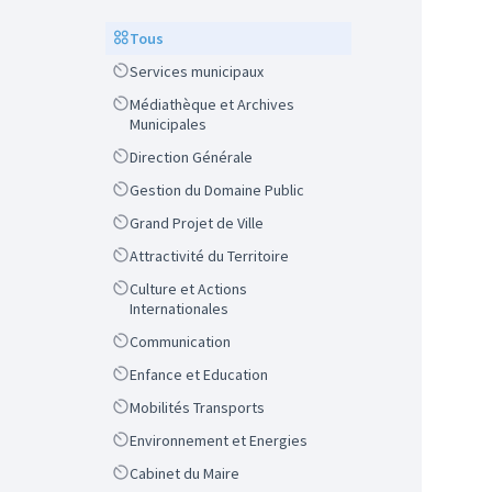
Scope
Tous
Scope
Services municipaux
Scope
Médiathèque et Archives
Municipales
Scope
Direction Générale
Scope
Gestion du Domaine Public
Scope
Grand Projet de Ville
Scope
Attractivité du Territoire
Scope
Culture et Actions
Internationales
Scope
Communication
Scope
Enfance et Education
Scope
Mobilités Transports
Scope
Environnement et Energies
Scope
Cabinet du Maire