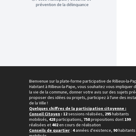
prévention de la délinquance
Bienvenue sur la plate-forme participative de Rillieux-la-Pa
Habitant à Rillieux-la-Pape, vous souhaitez vous impliquer 
la vie de la commune, donner votre avis sur des sujets pré
proposer des idées ou projets, participez à l'une des inst
de la Ville !
Quelques chiffres de la participation citoyenne :
Conseil Citoyen
: 12
sessions réalisées,
295
habitants
mobilisés,
428
participations,
758
propositions dont
199
réalisées et
402
en cours de réalisation
Conseils de quartier
:
4
années d'existence,
90
habitants
mobilisés