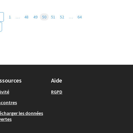
1
…
48
49
50
51
52
…
64
ssources
Aide
ivité
RGPD
ncontres
écharger les données
ertes