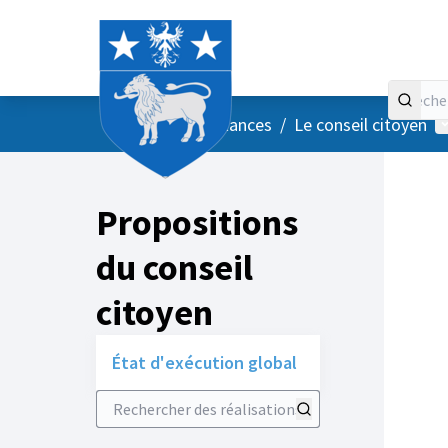
Accueil
Menu principal
M
/
Vos instances
/
Le conseil citoyen
Propositions
du conseil
citoyen
État d'exécution global
Rechercher des réalisations