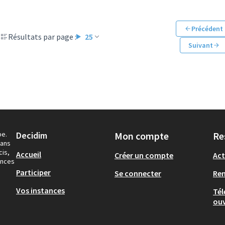
Précédent
Résultats par page :
25
Suivant
pe.
Decidim
Mon compte
Re
dans
cis,
Accueil
Créer un compte
Act
ances
Participer
Se connecter
Re
Vos instances
Tél
ouv