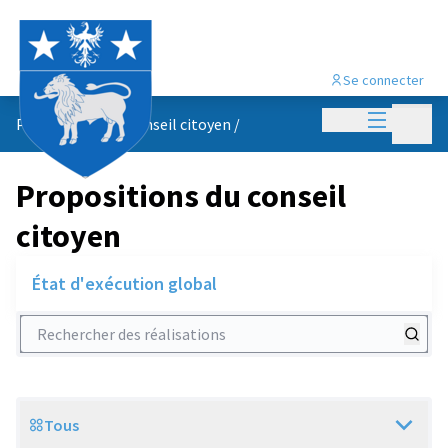
Se connecter
Menu princi
Menu p
Propositions du conseil citoyen
/
Propositions du conseil
citoyen
État d'exécution global
Rechercher des réalisations
Tous
Scope