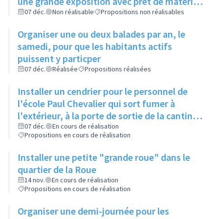
une grande exposition avec prêt de matériel
par la ville
07 déc.
Non réalisable
Propositions non réalisables
Organiser une ou deux balades par an, le
samedi, pour que les habitants actifs
puissent y particper
07 déc.
Réalisée
Propositions réalisées
Installer un cendrier pour le personnel de
l'école Paul Chevalier qui sort fumer à
l'extérieur, à la porte de sortie de la cantine
de l'école maternelle
07 déc.
En cours de réalisation
Propositions en cours de réalisation
Installer une petite "grande roue" dans le
quartier de la Roue
14 nov.
En cours de réalisation
Propositions en cours de réalisation
Organiser une demi-journée pour les