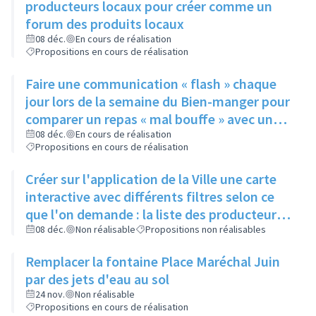
producteurs locaux pour créer comme un
forum des produits locaux
08 déc.
En cours de réalisation
Propositions en cours de réalisation
Faire une communication « flash » chaque
jour lors de la semaine du Bien-manger pour
comparer un repas « mal bouffe » avec un
repas sain peu onéreux ayant les mêmes
08 déc.
En cours de réalisation
Propositions en cours de réalisation
bases sur tous les réseaux de la ville
(Facebook, site internet) mais aussi sur la
Créer sur l'application de la Ville une carte
nouvelle application
interactive avec différents filtres selon ce
que l'on demande : la liste des producteurs
locaux et artisans avec leurs horaires, s’ils
08 déc.
Non réalisable
Propositions non réalisables
vendent en direct, leurs coordonnées, les
Remplacer la fontaine Place Maréchal Juin
restaurants, les marchés, le planning de ce
par des jets d'eau au sol
qu’il se passe dans la ville toute association
24 nov.
Non réalisable
confondue, semaine par semaine
Propositions en cours de réalisation