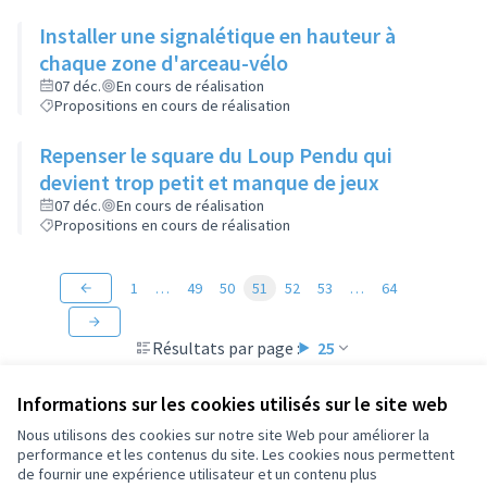
Installer une signalétique en hauteur à
chaque zone d'arceau-vélo
07 déc.
En cours de réalisation
Propositions en cours de réalisation
Repenser le square du Loup Pendu qui
devient trop petit et manque de jeux
07 déc.
En cours de réalisation
Propositions en cours de réalisation
1
…
49
50
51
52
53
…
64
Résultats par page :
25
Informations sur les cookies utilisés sur le site web
Nous utilisons des cookies sur notre site Web pour améliorer la
performance et les contenus du site. Les cookies nous permettent
Conditions d'utilisation
de fournir une expérience utilisateur et un contenu plus
Paramètres des cookies