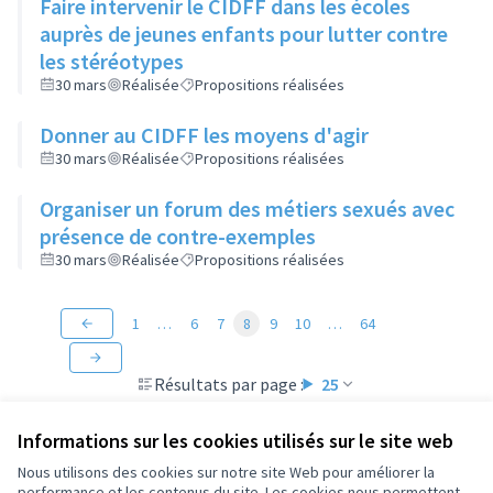
Faire intervenir le CIDFF dans les écoles
auprès de jeunes enfants pour lutter contre
les stéréotypes
30 mars
Réalisée
Propositions réalisées
Donner au CIDFF les moyens d'agir
30 mars
Réalisée
Propositions réalisées
Organiser un forum des métiers sexués avec
présence de contre-exemples
30 mars
Réalisée
Propositions réalisées
1
…
6
7
8
9
10
…
64
Résultats par page :
25
Informations sur les cookies utilisés sur le site web
Nous utilisons des cookies sur notre site Web pour améliorer la
performance et les contenus du site. Les cookies nous permettent