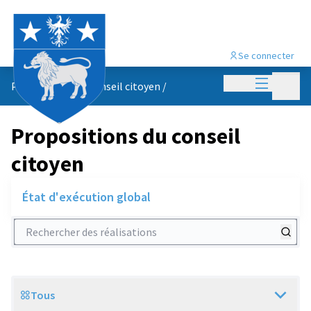
Se connecter
Menu princi
Menu p
Propositions du conseil citoyen
/
Propositions du conseil
citoyen
État d'exécution global
Rechercher des réalisations
Tous
Scope