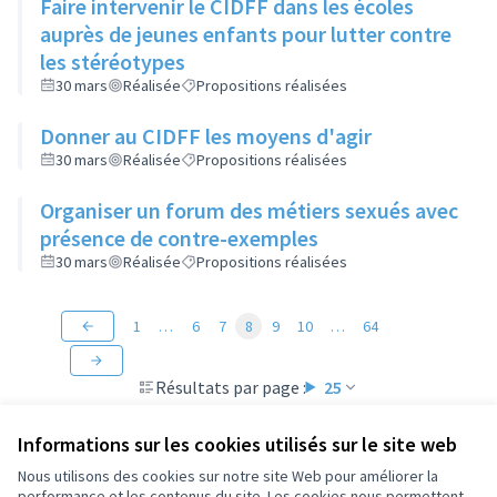
Faire intervenir le CIDFF dans les écoles
auprès de jeunes enfants pour lutter contre
les stéréotypes
30 mars
Réalisée
Propositions réalisées
Donner au CIDFF les moyens d'agir
30 mars
Réalisée
Propositions réalisées
Organiser un forum des métiers sexués avec
présence de contre-exemples
30 mars
Réalisée
Propositions réalisées
1
…
6
7
8
9
10
…
64
Résultats par page :
25
Informations sur les cookies utilisés sur le site web
Nous utilisons des cookies sur notre site Web pour améliorer la
performance et les contenus du site. Les cookies nous permettent