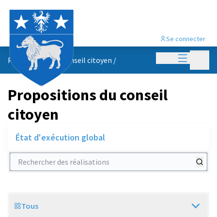
Se connecter
Menu princi
Menu p
Propositions du conseil citoyen
/
Propositions du conseil
citoyen
État d'exécution global
Rechercher des réalisations
Tous
Scope