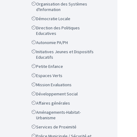
Scope
Organisation des Systèmes
d'Information
Scope
Démocratie Locale
Scope
Direction des Politiques
Educatives
Scope
Autonomie PA/PH
Scope
Initiatives Jeunes et Dispositifs
Educatifs
Scope
Petite Enfance
Scope
Espaces Verts
Scope
Mission Evaluations
Scope
Développement Social
Scope
Affaires générales
Scope
Aménagements-Habitat-
Urbanisme
Scope
Services de Proximité
Scope
Police Municipale / Sécurité et