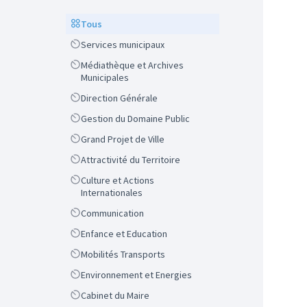
Scope
Tous
Scope
Services municipaux
Scope
Médiathèque et Archives
Municipales
Scope
Direction Générale
Scope
Gestion du Domaine Public
Scope
Grand Projet de Ville
Scope
Attractivité du Territoire
Scope
Culture et Actions
Internationales
Scope
Communication
Scope
Enfance et Education
Scope
Mobilités Transports
Scope
Environnement et Energies
Scope
Cabinet du Maire