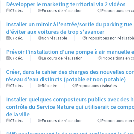
Développer le marketing territorial via 2 vidéos
07 déc.
En cours de réalisation
Propositions en co
Installer un miroir à l'entrée/sortie du parking rue
d'éviter aux voitures de trop s'avancer
07 déc.
Non réalisable
Propositions non réalisabl
Prévoir l'installation d'une pompe à air manuelle e
07 déc.
En cours de réalisation
Propositions en co
Créer, dans le cahier des charges des nouvelles co
réseau d'eau distincts (potable et non potable)
07 déc.
Réalisée
Propositions réalisées
Installer quelques composteurs publics avec des ho
contrôle du Service Nature qui utiliserait ce compost pour l'entretien des espaces verts
de la ville
07 déc.
En cours de réalisation
Propositions non 