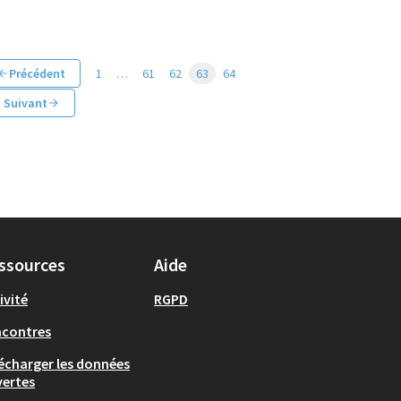
Précédent
1
…
61
62
63
64
Suivant
ssources
Aide
ivité
RGPD
ncontres
écharger les données
ertes