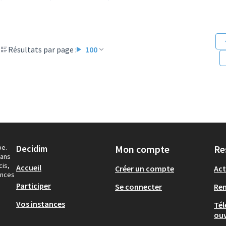
Résultats par page :
100
pe.
Decidim
Mon compte
Re
dans
cis,
Accueil
Créer un compte
Act
ances
Participer
Se connecter
Re
Vos instances
Tél
ouv