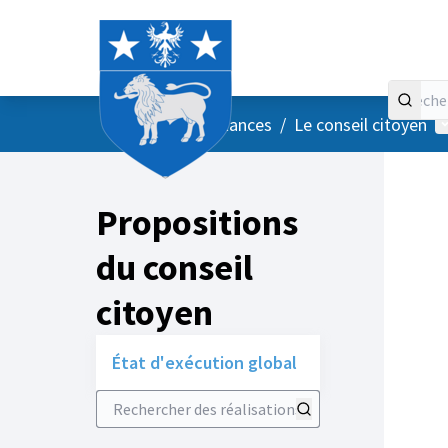
Accueil
Menu principal
M
/
Vos instances
/
Le conseil citoyen
Propositions
du conseil
citoyen
État d'exécution global
Rechercher des réalisations