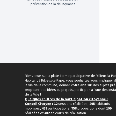
prévention de la délinquance
Bienvenue sur la plate-forme participative de Rillieux-la-Pa
Habitant à Rillieux-la-Pape, vous souhaitez vous impliquer 
la vie de la commune, donner votre avis sur des sujets pré
proposer des idées ou projets, participez à l'une des inst
de la Ville !
Quelques chiffres de la participation citoyenne :
Conseil Citoyen
: 12
sessions réalisées,
295
habitants
mobilisés,
428
participations,
758
propositions dont
199
réalisées et
402
en cours de réalisation