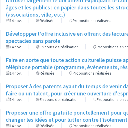
Diffuser largement le document expliquant le Contr
âges et les publics : en papier dans toutes les stru
(associations, ville, etc.)
14 nov.
Réalisée
Propositions réalisées
Développper l'offre inclusive en offrant des lectu
spectacles sans parole
14 nov.
En cours de réalisation
Propositions en co
Faire en sorte que toute action culturelle puisse ap
téléphone portable (programme, évènements, rése
14 nov.
Réalisée
Propositions réalisées
Proposer à des parents ayant du temps de venir da
faire ou un talent, pour créer une ouverture d'espr
14 nov.
En cours de réalisation
Propositions en co
Proposer une offre gratuite ponctellement pour qu
changer les idées et pour lutter contre l'isolement
14 nov.
Réalisée
Propositions réalisées