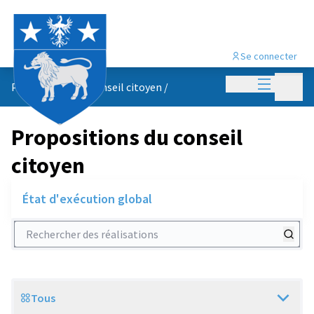
Se connecter
Menu princi
Menu p
Propositions du conseil citoyen
/
Propositions du conseil
citoyen
État d'exécution global
Rechercher des réalisations
Tous
Scope