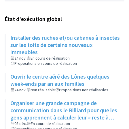
État d'exécution global
Installer des ruches et/ou cabanes à insectes
sur les toits de certains nouveaux
immeubles
24 nov.
En cours de réalisation
Propositions en cours de réalisation
Ouvrir le centre aéré des Lônes quelques
week-ends par an aux familles
24 nov.
Non réalisable
Propositions non réalisables
Organiser une grande campagne de
communication dans le Rilliard pour que les
gens apprennent à calculer leur « reste à
vivre »
08 déc.
En cours de réalisation
Propositions en cours de réalisation