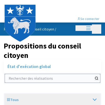
Se connecter
Menu princi
Menu p
Propositions du conseil citoyen
/
Propositions du conseil
citoyen
État d'exécution global
Rechercher des réalisations
Tous
Scope