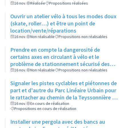
16 nov.
Réalisée
Propositions réalisées
Ouvrir un atelier vélo à tous les modes doux
(skate, roller…) et être un point de
location/vente/réparations
16 nov.
Non réalisable
Propositions non réalisables
Prendre en compte la dangerosité de
certains axes en circulant à vélo et le
problème de stationnement sécurisé des
vélos avant d'ouvrir un atelier vélo
16 nov.
Non réalisable
Propositions non réalisables
Signaler les pistes cyclables et piétonnes de
part et d'autre du Parc Linéaire Urbain pour
le rattacher au chemin de la Teyssonnière et
à la route de Genève
16 nov.
En cours de réalisation
Propositions en cours de réalisation
Installer une pergola avec des bancs au