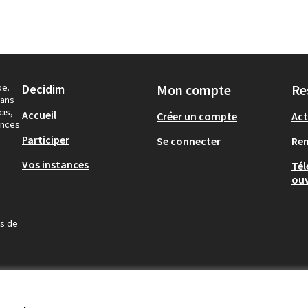
pe.
Decidim
Mon compte
Re
dans
cis,
Accueil
Créer un compte
Act
ances
Participer
Se connecter
Re
Vos instances
Tél
ouv
us de