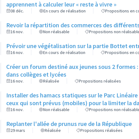
apprennent à calculer leur « reste à vivre »
08 déc.
En cours de réalisation
Propositions en co
Revoir la répartition des commerces des différents
16 nov.
Non réalisable
Propositions non réalisabl
Prévoir une végétalisation sur la partie Bottet entr
16 nov.
En cours de réalisation
Propositions en co
Créer un forum destiné aux jeunes sous 2 formes : 
dans collèges et lycées
16 nov.
Réalisée
Propositions réalisées
Installer des hamacs statiques sur le Parc Linéaire
ceux qui sont prévus (mobiles) pour la limiter la 
16 nov.
Non réalisable
Propositions non réalisabl
Replanter l'allée de prunus rue de la République
29 mars
Réalisée
Propositions réalisées