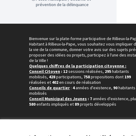
prévention de la délinquance
Bienvenue sur la plate-forme participative de Rillieux-la-Pa
Habitant à Rillieux-la-Pape, vous souhaitez vous impliquer 
la vie de la commune, donner votre avis sur des sujets pré
proposer des idées ou projets, participez à l'une des inst
de la Ville !
Quelques chiffres de la participation citoyenne :
Conseil Citoyen
: 12
sessions réalisées,
295
habitants
mobilisés,
428
participations,
758
propositions dont
199
réalisées et
402
en cours de réalisation
Conseils de quartier
:
4
années d'existence,
90
habitants
mobilisés
Conseil Municipal des Jeunes
: 7
années d'existence, pl
580
enfants impliqués et
89
projets développés
Conditions d'utilisation
Paramètres des cookies