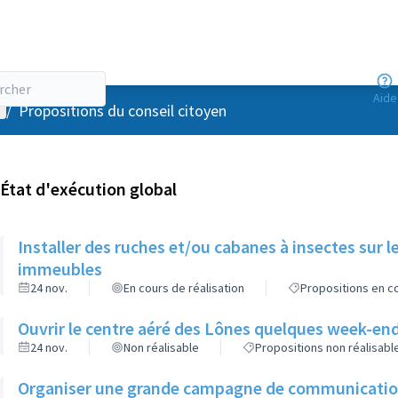
Aide
enu utilisateur
/
Propositions du conseil citoyen
État d'exécution global
Installer des ruches et/ou cabanes à insectes sur l
immeubles
24 nov.
En cours de réalisation
Propositions en co
Ouvrir le centre aéré des Lônes quelques week-end
24 nov.
Non réalisable
Propositions non réalisabl
Organiser une grande campagne de communication d