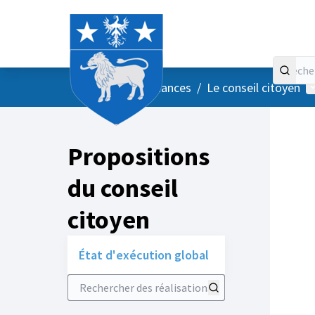
Accueil
Menu principal
M
/
Vos instances
/
Le conseil citoyen
Propositions
du conseil
citoyen
État d'exécution global
Rechercher des réalisations