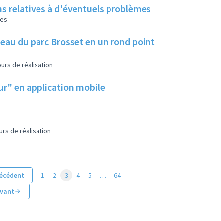
ns relatives à d'éventuels problèmes
les
eau du parc Brosset en un rond point
urs de réalisation
eur" en application mobile
urs de réalisation
écédent
1
2
3
4
5
…
64
ivant