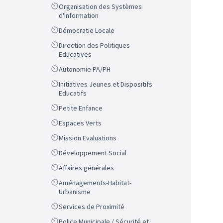
Scope
Organisation des Systèmes
d'Information
Scope
Démocratie Locale
Scope
Direction des Politiques
Educatives
Scope
Autonomie PA/PH
Scope
Initiatives Jeunes et Dispositifs
Educatifs
Scope
Petite Enfance
Scope
Espaces Verts
Scope
Mission Evaluations
Scope
Développement Social
Scope
Affaires générales
Scope
Aménagements-Habitat-
Urbanisme
Scope
Services de Proximité
Scope
Police Municipale / Sécurité et