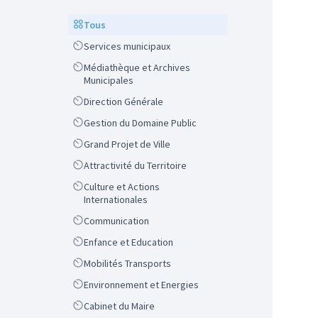
Scope
Tous
Scope
Services municipaux
Scope
Médiathèque et Archives
Municipales
Scope
Direction Générale
Scope
Gestion du Domaine Public
Scope
Grand Projet de Ville
Scope
Attractivité du Territoire
Scope
Culture et Actions
Internationales
Scope
Communication
Scope
Enfance et Education
Scope
Mobilités Transports
Scope
Environnement et Energies
Scope
Cabinet du Maire