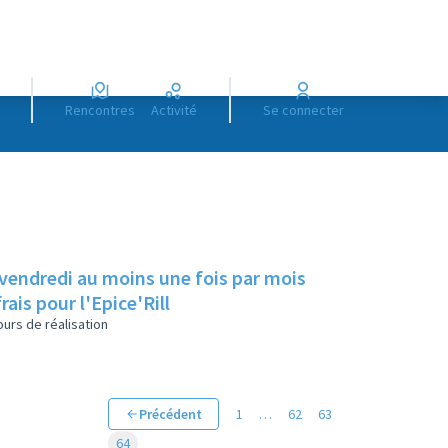
Rencontres
Activité
Se connecter
 vendredi au moins une fois par mois
rais pour l'Epice'Rill
urs de réalisation
Précédent
1
…
62
63
64