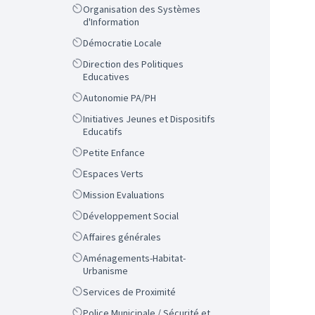
Scope
Organisation des Systèmes
d'Information
Scope
Démocratie Locale
Scope
Direction des Politiques
Educatives
Scope
Autonomie PA/PH
Scope
Initiatives Jeunes et Dispositifs
Educatifs
Scope
Petite Enfance
Scope
Espaces Verts
Scope
Mission Evaluations
Scope
Développement Social
Scope
Affaires générales
Scope
Aménagements-Habitat-
Urbanisme
Scope
Services de Proximité
Scope
Police Municipale / Sécurité et