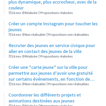
plus dynamique, plus accrocheur, avec de la
couleur
16 nov.
Réalisée
Propositions réalisées
Créer un compte Instagram pour toucher les
jeunes
16 nov.
Non réalisable
Propositions non réalisables
Recruter des jeunes en service civique pour
aller en contact des jeunes de la ville
16 nov.
Réalisée
Propositions réalisées
Créer une "carte jeune" sur la ville pour
permettre aux jeunes d'avoir une gratuité
sur certains événements, en fonction de
leur participation aux actions de la ville
16 nov.
Non réalisable
Propositions non réalisables
Coordonner les différents projets et
animations destinées aux jeunes
16 nov.
Réalisée
Propositions réalisées