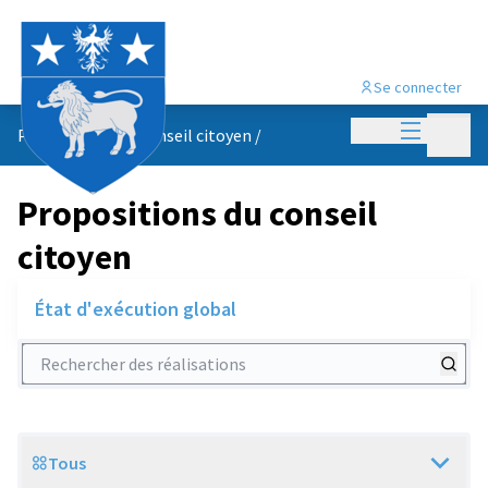
Se connecter
Menu princi
Menu p
Propositions du conseil citoyen
/
Propositions du conseil
citoyen
État d'exécution global
Rechercher des réalisations
Tous
Scope