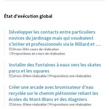
État d'exécution global
Développer les contacts entre particuliers
novices du jardinage mais qui voudraient
s'initier et professionnels via le Rilliard et la
Maison de la Vie Locale
24 nov.
En cours de réalisation
Propositions en cours de réalisation
Installer des fontaines à eaux vers les skates
parcs et les squares
24 nov.
Non réalisable
Propositions non réalisables
Créer une arcade avec brumisateur d'eau
recyclée sur le chemin piétonnier reliant les
écoles du Mont-Blanc et des Alagniers
24 nov.
Non réalisable
Propositions non réalisables