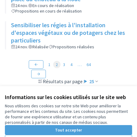
24 nov.
En cours de réalisation
Propositions en cours de réalisation
Sensibiliser les régies à l'installation
d'espaces végétaux ou de potagers chez les
particuliers
24 nov.
Réalisée
Propositions réalisées
1
2
3
4
…
64
Résultats par page :
25
Informations sur les cookies utilisés sur le site web
Nous utilisons des cookies sur notre site Web pour améliorer la
performance et les contenus du site. Les cookies nous permettent
Conditions d'utilisation
de fournir une expérience utilisateur et un contenu plus
Paramètres des cookies
personnalisés à partir de nos canaux de médias sociaux.
Tout accepter