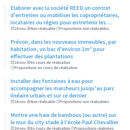
Elaborer avec la société REED un contrat
d'entretien ou mobiliser les copropriétaires,
locataires ou régies pour entretenir les
espaces verts entre bâtiments
24 nov.
Non réalisable
Propositions non réalisables
Prévoir, dans les nouveaux immeubles, par
habitation, un bac d'environ 1m² pour
effectuer des plantations
24 nov.
En cours de réalisation
Propositions en cours de réalisation
Installer des fontaines à eau pour
accompagner les marcheurs jusqu'au parc
linéaire urbain et sur ce dernier
24 nov.
Non réalisable
Propositions non réalisables
Mettre une haie de bambous (ou autre) sur
le mur du city stade à l'école Paul Chevallier
24 nov.
En cours de réalisation
Propositions réalisées