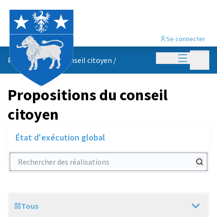
Se connecter
Menu princi
Menu p
Propositions du conseil citoyen
/
Propositions du conseil
citoyen
État d'exécution global
Rechercher des réalisations
Tous
Scope