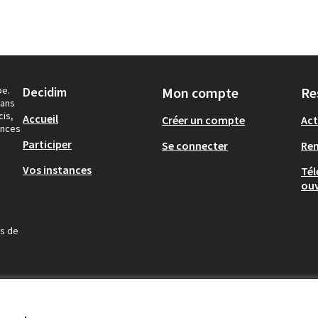
pe.
Decidim
Mon compte
Re
dans
cis,
Accueil
Créer un compte
Act
ances
Participer
Se connecter
Re
Vos instances
Tél
ouv
us de