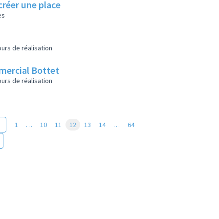
créer une place
es
urs de réalisation
mmercial Bottet
urs de réalisation
1
…
10
11
12
13
14
…
64