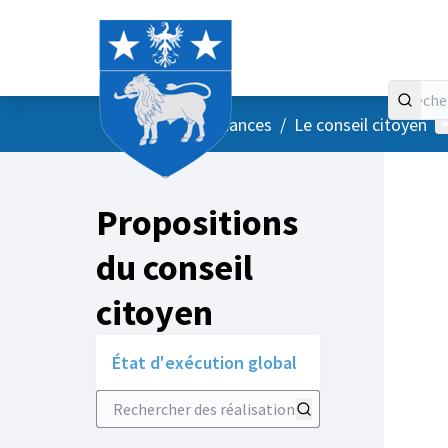
Accueil
Menu principal
M
/
Vos instances
/
Le conseil citoyen
Propositions
du conseil
citoyen
État d'exécution global
Rechercher des réalisations