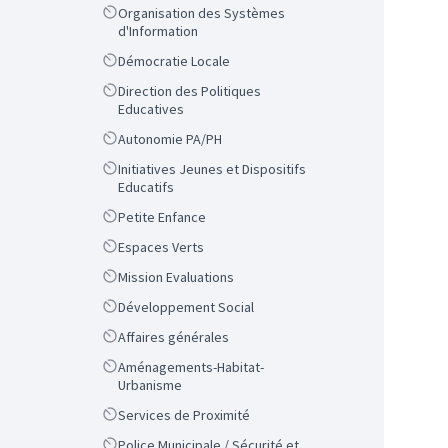
Scope
Organisation des Systèmes
d'Information
Scope
Démocratie Locale
Scope
Direction des Politiques
Educatives
Scope
Autonomie PA/PH
Scope
Initiatives Jeunes et Dispositifs
Educatifs
Scope
Petite Enfance
Scope
Espaces Verts
Scope
Mission Evaluations
Scope
Développement Social
Scope
Affaires générales
Scope
Aménagements-Habitat-
Urbanisme
Scope
Services de Proximité
Scope
Police Municipale / Sécurité et