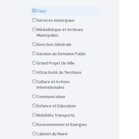
Scope
Tous
Scope
Services municipaux
Scope
Médiathèque et Archives
Municipales
Scope
Direction Générale
Scope
Gestion du Domaine Public
Scope
Grand Projet de Ville
Scope
Attractivité du Territoire
Scope
Culture et Actions
Internationales
Scope
Communication
Scope
Enfance et Education
Scope
Mobilités Transports
Scope
Environnement et Energies
Scope
Cabinet du Maire