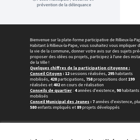
prévention de la délinquance
Bienvenue sur la plate-forme participative de Rillieux-la-Pa
Habitant à Rillieux-la-Pape, vous souhaitez vous impliquer 
la vie de la commune, donner votre avis sur des sujets pré
proposer des idées ou projets, participez à l'une des inst
de la Ville !
Quelques chiffres de la participation citoyenne :
Conseil Citoyen
: 12
sessions réalisées,
295
habitants
mobilisés,
428
participations,
758
propositions dont
199
réalisées et
402
en cours de réalisation
Conseils de quartier
:
4
années d'existence,
90
habitants
mobilisés
Conseil Municipal des Jeunes
: 7
années d'existence, pl
580
enfants impliqués et
89
projets développés
Conditions d'utilisation
Paramètres des cookies